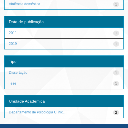
Violência doméstica
1
Data de publicação
2011
1
2019
1
Tipo
Dissertação
1
Tese
1
Unidade Acadêmica
Departamento de Psicologia Clínic...
2