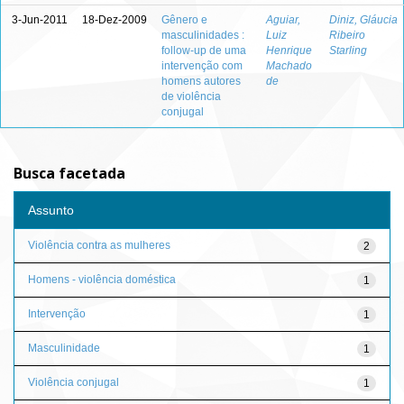
3-Jun-2011
18-Dez-2009
Gênero e
Aguiar,
Diniz, Gláucia
masculinidades :
Luiz
Ribeiro
follow-up de uma
Henrique
Starling
intervenção com
Machado
homens autores
de
de violência
conjugal
Busca facetada
Assunto
Violência contra as mulheres
2
Homens - violência doméstica
1
Intervenção
1
Masculinidade
1
Violência conjugal
1