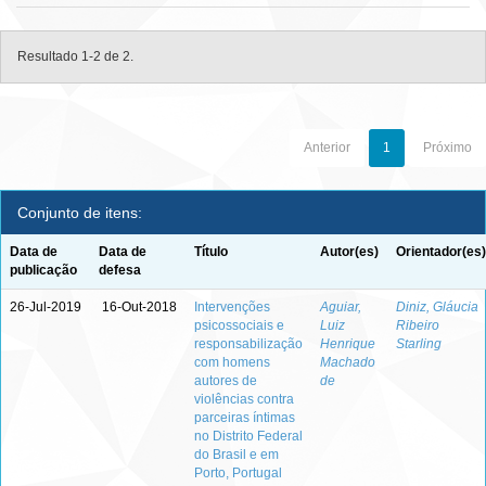
Resultado 1-2 de 2.
Anterior
1
Próximo
Conjunto de itens:
Data de
Data de
Título
Autor(es)
Orientador(es)
publicação
defesa
26-Jul-2019
16-Out-2018
Intervenções
Aguiar,
Diniz, Gláucia
psicossociais e
Luiz
Ribeiro
responsabilização
Henrique
Starling
com homens
Machado
autores de
de
violências contra
parceiras íntimas
no Distrito Federal
do Brasil e em
Porto, Portugal