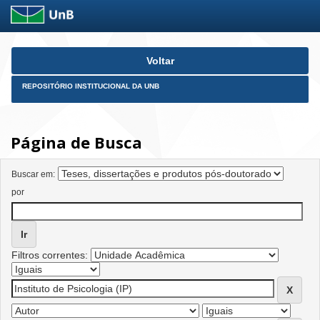
Skip
Voltar
navigation
REPOSITÓRIO INSTITUCIONAL DA UNB
Página de Busca
Buscar em:
por
Filtros correntes: