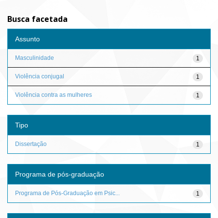
Busca facetada
Assunto
Masculinidade
1
Violência conjugal
1
Violência contra as mulheres
1
Tipo
Dissertação
1
Programa de pós-graduação
Programa de Pós-Graduação em Psic...
1