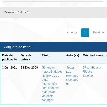
Resultado 1-1 de 1.
Anterior
1
Próximo
Conjunto de itens:
Data de
Data de
Título
Autor(es)
Orientador(es)
publicação
defesa
3-Jun-2011
18-Dez-2009
Gênero e
Aguiar,
Diniz, Gláucia
masculinidades
Luiz
Ribeiro
: follow-up de
Henrique
Starling
uma
Machado
intervenção
de
com homens
autores de
violência
conjugal