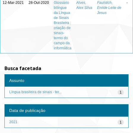
12-Mar-2021
28-Out-2020
Glossário
Alves,
Faulstich,
-
bilíngue
Alex Silva
Enilde Leite de
da Língua
Jesus
de Sinais
Brasileira :
criação de
sinais-
termo do
campo da
informática
Busca facetada
Assunto
Língua brasileira de sinais - ter...
1
Data de publicação
2021
1