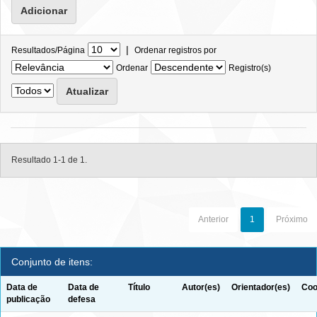
|
Resultados/Página
Ordenar registros por
Ordenar
Registro(s)
Resultado 1-1 de 1.
Anterior
1
Próximo
Conjunto de itens:
Data de
Data de
Título
Autor(es)
Orientador(es)
Coo
publicação
defesa