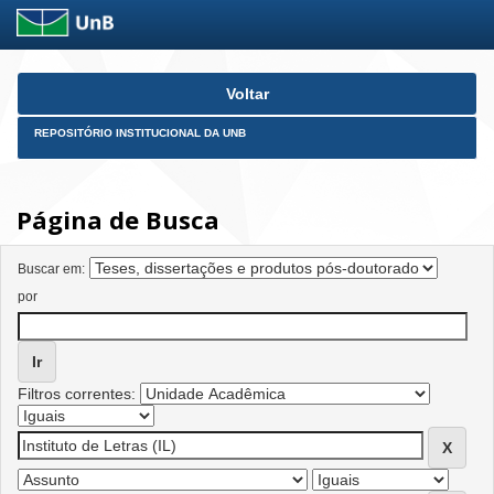
Skip
Voltar
navigation
REPOSITÓRIO INSTITUCIONAL DA UNB
Página de Busca
Buscar em:
por
Filtros correntes: