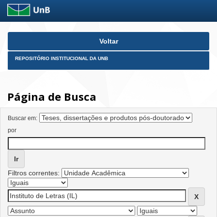
Skip
Voltar
navigation
REPOSITÓRIO INSTITUCIONAL DA UNB
Página de Busca
Buscar em:
por
Filtros correntes: