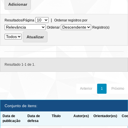
|
Resultados/Página
Ordenar registros por
Ordenar
Registro(s)
Resultado 1-1 de 1.
Anterior
1
Próximo
Conjunto de itens:
Data de
Data de
Título
Autor(es)
Orientador(es)
Coo
publicação
defesa