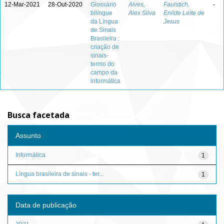
12-Mar-2021
28-Out-2020
Glossário
Alves,
Faulstich,
-
bilíngue
Alex Silva
Enilde Leite de
da Língua
Jesus
de Sinais
Brasileira :
criação de
sinais-
termo do
campo da
informática
Busca facetada
Assunto
Informática
1
Língua brasileira de sinais - ter...
1
Data de publicação