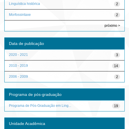
Linguística histórica
2
Morfossintaxe
2
próximo >
Data de publicação
2020 - 2021
3
2010 - 2019
14
2006 - 2009
2
Programa de pós-graduação
Programa de Pós-Graduação em Ling...
19
Unidade Acadêmica