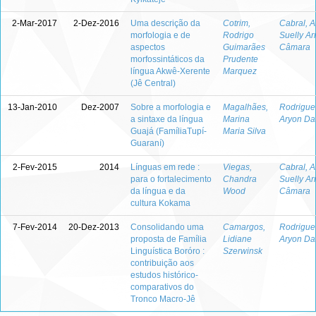
2-Mar-2017
2-Dez-2016
Uma descrição da
Cotrim,
Cabral, 
morfologia e de
Rodrigo
Suelly Ar
aspectos
Guimarães
Câmara
morfossintáticos da
Prudente
língua Akwê-Xerente
Marquez
(Jê Central)
13-Jan-2010
Dez-2007
Sobre a morfologia e
Magalhães,
Rodrigue
a sintaxe da língua
Marina
Aryon Dal
Guajá (FamíliaTupí-
Maria Silva
Guaraní)
2-Fev-2015
2014
Línguas em rede :
Viegas,
Cabral, 
para o fortalecimento
Chandra
Suelly Ar
da língua e da
Wood
Câmara
cultura Kokama
7-Fev-2014
20-Dez-2013
Consolidando uma
Camargos,
Rodrigue
proposta de Família
Lidiane
Aryon Dal
Linguística Boróro :
Szerwinsk
contribuição aos
estudos histórico-
comparativos do
Tronco Macro-Jê