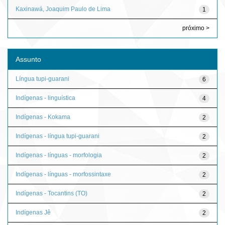
Kaxinawá, Joaquim Paulo de Lima
1
próximo >
Assunto
Língua tupi-guarani
6
Indígenas - linguística
4
Indígenas - Kokama
2
Indígenas - língua tupi-guarani
2
Indígenas - línguas - morfologia
2
Indígenas - línguas - morfossintaxe
2
Indígenas - Tocantins (TO)
2
Indígenas Jê
2