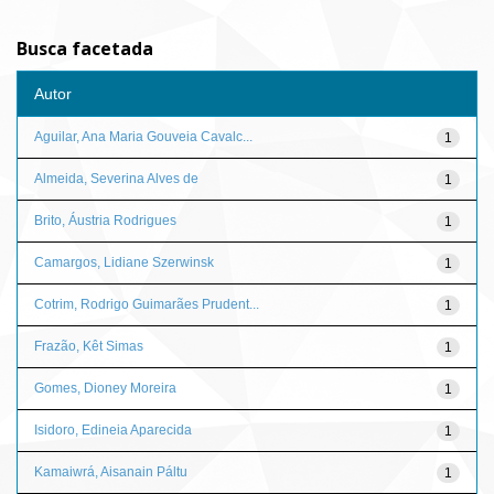
Busca facetada
Autor
Aguilar, Ana Maria Gouveia Cavalc...
1
Almeida, Severina Alves de
1
Brito, Áustria Rodrigues
1
Camargos, Lidiane Szerwinsk
1
Cotrim, Rodrigo Guimarães Prudent...
1
Frazão, Kêt Simas
1
Gomes, Dioney Moreira
1
Isidoro, Edineia Aparecida
1
Kamaiwrá, Aisanain Páltu
1