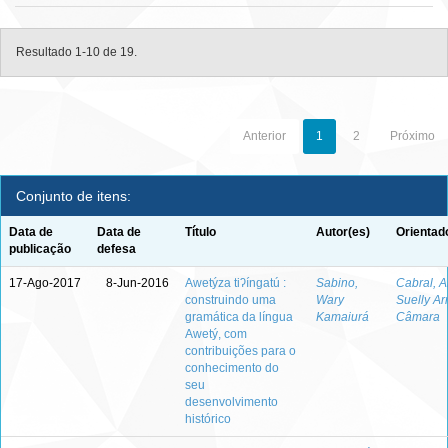
Resultado 1-10 de 19.
Anterior
1
2
Próximo
Conjunto de itens:
Data de
Data de
Título
Autor(es)
Orientad
publicação
defesa
17-Ago-2017
8-Jun-2016
Awetýza tiʔíngatú :
Sabino,
Cabral, 
construindo uma
Wary
Suelly Ar
gramática da língua
Kamaiurá
Câmara
Awetý, com
contribuições para o
conhecimento do
seu
desenvolvimento
histórico