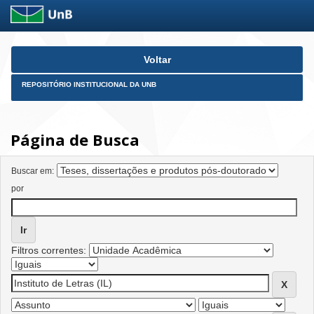
Skip
Voltar
navigation
REPOSITÓRIO INSTITUCIONAL DA UNB
Página de Busca
Buscar em:
por
Filtros correntes: