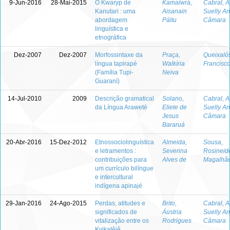
9-Jun-2016
28-Mai-2015
O Kwaryp de
Kamaiwrá,
Cabral, 
Kanutari : uma
Aisanain
Suelly Ar
abordagem
Páltu
Câmara
linguística e
etnográfica
Dez-2007
Dez-2007
Morfossintaxe da
Praça,
Queixaló
língua tapirapé
Walkíria
Francisc
(Família Tupi-
Neiva
Guaraní)
14-Jul-2010
2009
Descrição gramatical
Solano,
Cabral, 
da Língua Araweté
Eliete de
Suelly Ar
Jesus
Câmara
Bararuá
20-Abr-2016
15-Dez-2012
Etnossociolinguística
Almeida,
Sousa,
e letramentos :
Severina
Rosineid
contribuições para
Alves de
Magalhãe
um currículo bilíngue
e intercultural
indígena apinajé
29-Jan-2016
24-Ago-2015
Perdas, atitudes e
Brito,
Cabral, 
significados de
Áustria
Suelly Ar
vitalização entre os
Rodrigues
Câmara
Kyikatêjê