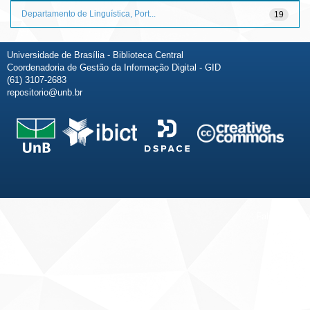
Departamento de Linguística, Port...
19
Universidade de Brasília - Biblioteca Central
Coordenadoria de Gestão da Informação Digital - GID
(61) 3107-2683
repositorio@unb.br
Fale conosco
Sobre