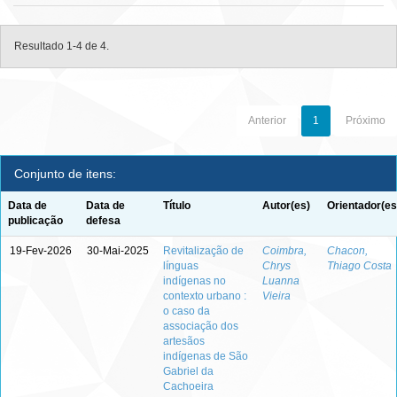
Resultado 1-4 de 4.
Anterior
1
Próximo
Conjunto de itens:
Data de
Data de
Título
Autor(es)
Orientador(es
publicação
defesa
19-Fev-2026
30-Mai-2025
Revitalização de
Coimbra,
Chacon,
línguas
Chrys
Thiago Costa
indígenas no
Luanna
contexto urbano :
Vieira
o caso da
associação dos
artesãos
indígenas de São
Gabriel da
Cachoeira