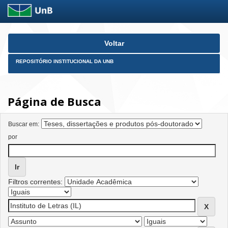
Skip
Voltar
navigation
REPOSITÓRIO INSTITUCIONAL DA UNB
Página de Busca
Buscar em:
por
Filtros correntes: