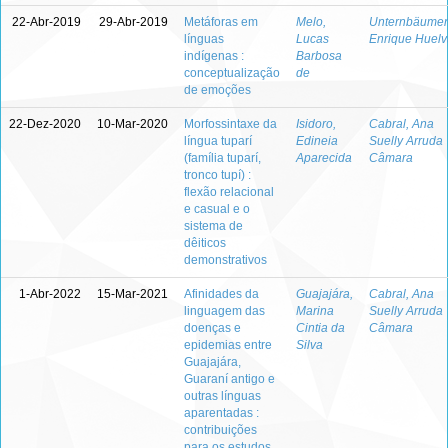
22-Abr-2019
29-Abr-2019
Metáforas em
Melo,
Unternbäumen
línguas
Lucas
Enrique Huelv
indígenas :
Barbosa
conceptualização
de
de emoções
22-Dez-2020
10-Mar-2020
Morfossintaxe da
Isidoro,
Cabral, Ana
língua tuparí
Edineia
Suelly Arruda
(família tuparí,
Aparecida
Câmara
tronco tupí) :
flexão relacional
e casual e o
sistema de
dêiticos
demonstrativos
1-Abr-2022
15-Mar-2021
Afinidades da
Guajajára,
Cabral, Ana
linguagem das
Marina
Suelly Arruda
doenças e
Cintia da
Câmara
epidemias entre
Silva
Guajajára,
Guaraní antigo e
outras línguas
aparentadas :
contribuições
para os estudos