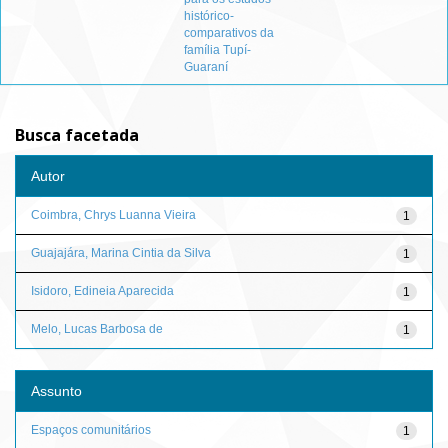
histórico-
comparativos da
família Tupí-
Guaraní
Busca facetada
Autor
Coimbra, Chrys Luanna Vieira
1
Guajajára, Marina Cintia da Silva
1
Isidoro, Edineia Aparecida
1
Melo, Lucas Barbosa de
1
Assunto
Espaços comunitários
1