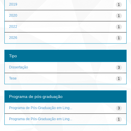
2019
1
2020
1
2022
1
2026
1
Tipo
Dissertação
3
Tese
1
Programa de pós-graduação
Programa de Pós-Graduação em Ling...
3
Programa de Pós-Graduação em Ling...
1