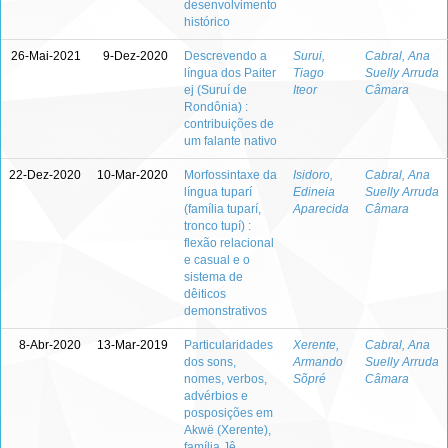
desenvolvimento
histórico
26-Mai-2021
9-Dez-2020
Descrevendo a
Surui,
Cabral, Ana
língua dos Paiter
Tiago
Suelly Arruda
ej (Suruí de
Iteor
Câmara
Rondônia) :
contribuições de
um falante nativo
22-Dez-2020
10-Mar-2020
Morfossintaxe da
Isidoro,
Cabral, Ana
língua tuparí
Edineia
Suelly Arruda
(família tuparí,
Aparecida
Câmara
tronco tupí) :
flexão relacional
e casual e o
sistema de
dêiticos
demonstrativos
8-Abr-2020
13-Mar-2019
Particularidades
Xerente,
Cabral, Ana
dos sons,
Armando
Suelly Arruda
nomes, verbos,
Sõpré
Câmara
advérbios e
posposições em
Akwë (Xerente),
família Jê