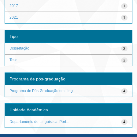
2017
1
2021
1
Tipo
Dissertação
2
Tese
2
Programa de pós-graduação
Programa de Pós-Graduação em Ling...
4
Unidade Acadêmica
Departamento de Linguística, Port...
4