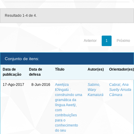
Resultado 1-4 de 4.
Anterior
1
Próximo
Conjunto de itens:
Data de
Data de
Título
Autor(es)
Orientador(es)
publicação
defesa
17-Ago-2017
8-Jun-2016
Awetýza
Sabino,
Cabral, Ana
tiʔíngatú :
Wary
Suelly Arruda
construindo uma
Kamaiurá
Câmara
gramática da
língua Awetý,
com
contribuições
para o
conhecimento
do seu