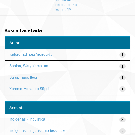
central, tronco
Macro-Jê
Busca facetada
Autor
Isidoro, Edineia Aparecida
1
Sabino, Wary Kamaiurá
1
Surui, Tiago Iteor
1
Xerente, Armando Sõpré
1
Assunto
Indígenas - linguística
3
Indígenas - línguas - morfossintaxe
2