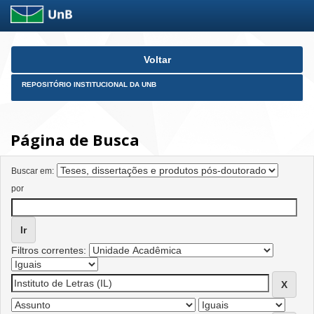
Skip
Voltar
navigation
REPOSITÓRIO INSTITUCIONAL DA UNB
Página de Busca
Buscar em:
por
Filtros correntes: