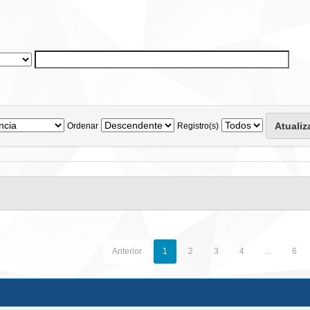
Ordenar
Registro(s)
Anterior
1
2
3
4
...
6