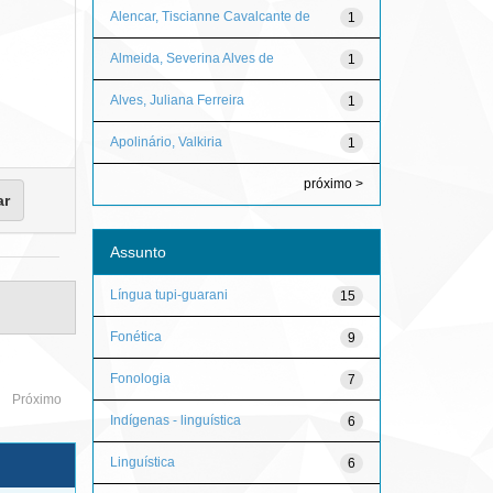
Alencar, Tiscianne Cavalcante de
1
Almeida, Severina Alves de
1
Alves, Juliana Ferreira
1
Apolinário, Valkiria
1
próximo >
Assunto
Língua tupi-guarani
15
Fonética
9
Fonologia
7
Próximo
Indígenas - linguística
6
Linguística
6