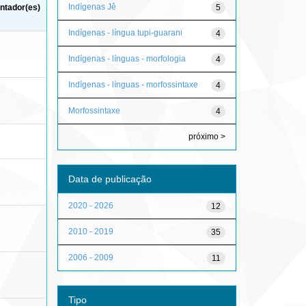
Indígenas Jê
5
ntador(es)
Indígenas - língua tupi-guarani
4
Indígenas - línguas - morfologia
4
Indígenas - línguas - morfossintaxe
4
Morfossintaxe
4
próximo >
Data de publicação
2020 - 2026
12
2010 - 2019
35
2006 - 2009
11
Tipo