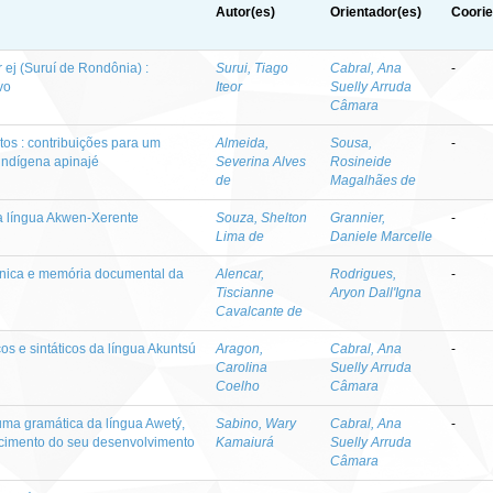
Autor(es)
Orientador(es)
Coorie
 ej (Suruí de Rondônia) :
Surui, Tiago
Cabral, Ana
-
vo
Iteor
Suelly Arruda
Câmara
tos : contribuições para um
Almeida,
Sousa,
-
l indígena apinajé
Severina Alves
Rosineide
de
Magalhães de
da língua Akwen-Xerente
Souza, Shelton
Grannier,
-
Lima de
Daniele Marcelle
étnica e memória documental da
Alencar,
Rodrigues,
-
Tiscianne
Aryon Dall'Igna
Cavalcante de
os e sintáticos da língua Akuntsú
Aragon,
Cabral, Ana
-
Carolina
Suelly Arruda
Coelho
Câmara
 uma gramática da língua Awetý,
Sabino, Wary
Cabral, Ana
-
ecimento do seu desenvolvimento
Kamaiurá
Suelly Arruda
Câmara