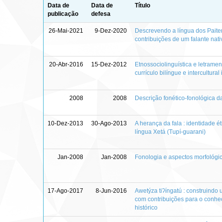
Data de
Data de
Título
publicação
defesa
26-Mai-2021
9-Dez-2020
Descrevendo a língua dos Paiter
contribuições de um falante nati
20-Abr-2016
15-Dez-2012
Etnossociolinguística e letramen
currículo bilíngue e intercultura
2008
2008
Descrição fonético-fonológica 
10-Dez-2013
30-Ago-2013
A herança da fala : identidade 
língua Xetá (Tupí-guarani)
Jan-2008
Jan-2008
Fonologia e aspectos morfológic
17-Ago-2017
8-Jun-2016
Awetýza tiʔíngatú : construindo
com contribuições para o conh
histórico