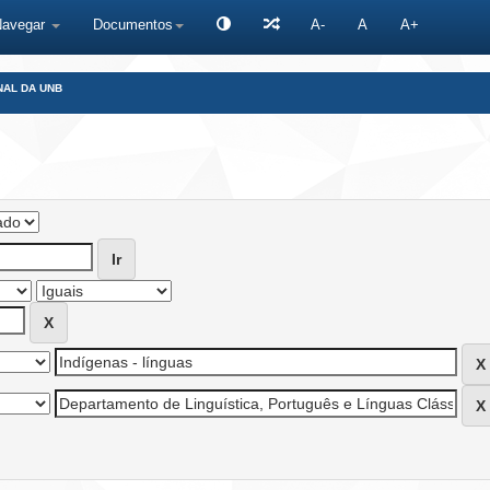
Navegar
Documentos
A-
A
A+
NAL DA UNB