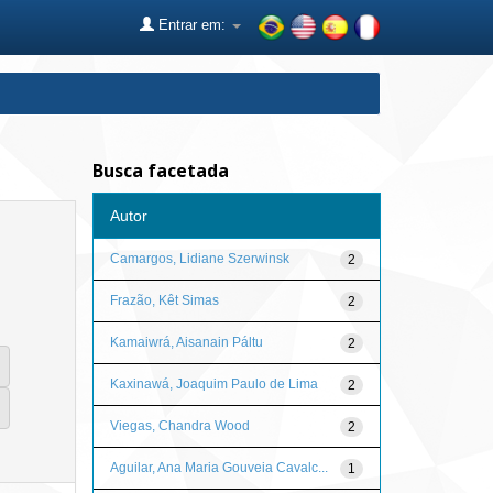
Entrar em:
Busca facetada
Autor
Camargos, Lidiane Szerwinsk
2
Frazão, Kêt Simas
2
Kamaiwrá, Aisanain Páltu
2
Kaxinawá, Joaquim Paulo de Lima
2
Viegas, Chandra Wood
2
Aguilar, Ana Maria Gouveia Cavalc...
1