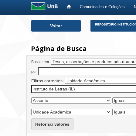
Comunidades e Coleções
Skip
REPOSITÓRIO INSTITUCIO
Voltar
navigation
Página de Busca
Buscar em:
por
Filtros correntes:
Retornar valores