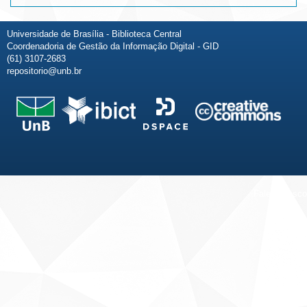
Universidade de Brasília - Biblioteca Central
Coordenadoria de Gestão da Informação Digital - GID
(61) 3107-2683
repositorio@unb.br
Fale conosco
Sobre