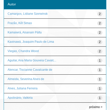
Autor
Camargos, Lidiane Szerwinsk
2
Frazão, Kêt Simas
2
Kamaiwrá, Aisanain Páltu
2
Kaxinawá, Joaquim Paulo de Lima
2
Viegas, Chandra Wood
2
Aguilar, Ana Maria Gouveia Cavalc...
1
Alencar, Tiscianne Cavalcante de
1
Almeida, Severina Alves de
1
Alves, Juliana Ferreira
1
Apolinário, Valkiria
1
próximo >