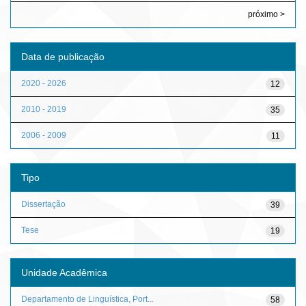
próximo >
Data de publicação
2020 - 2026
12
2010 - 2019
35
2006 - 2009
11
Tipo
Dissertação
39
Tese
19
Unidade Acadêmica
Departamento de Linguística, Port...
58