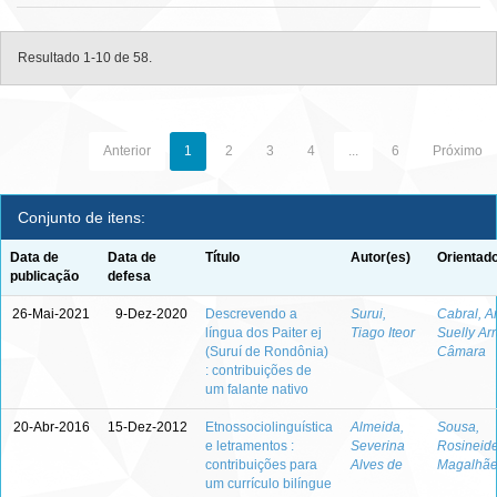
Resultado 1-10 de 58.
Anterior
1
2
3
4
...
6
Próximo
Conjunto de itens:
Data de
Data de
Título
Autor(es)
Orientado
publicação
defesa
26-Mai-2021
9-Dez-2020
Descrevendo a
Surui,
Cabral, A
língua dos Paiter ej
Tiago Iteor
Suelly Ar
(Suruí de Rondônia)
Câmara
: contribuições de
um falante nativo
20-Abr-2016
15-Dez-2012
Etnossociolinguística
Almeida,
Sousa,
e letramentos :
Severina
Rosineid
contribuições para
Alves de
Magalhãe
um currículo bilíngue