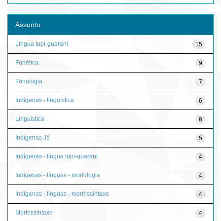
Assunto
Língua tupi-guarani
15
Fonética
9
Fonologia
7
Indígenas - linguística
6
Linguística
6
Indígenas Jê
5
Indígenas - língua tupi-guarani
4
Indígenas - línguas - morfologia
4
Indígenas - línguas - morfossintaxe
4
Morfossintaxe
4