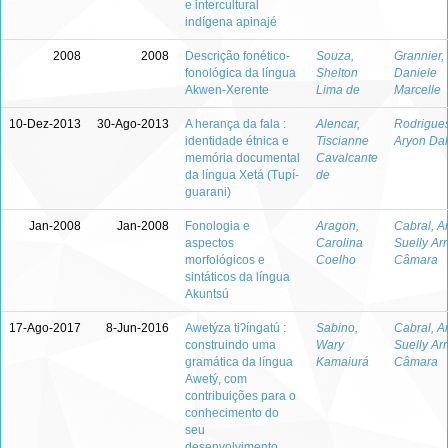
e intercultural
indígena apinajé
2008
2008
Descrição fonético-
Souza,
Grannier,
fonológica da língua
Shelton
Daniele
Akwen-Xerente
Lima de
Marcelle
10-Dez-2013
30-Ago-2013
A herança da fala :
Alencar,
Rodrigues
identidade étnica e
Tiscianne
Aryon Dal
memória documental
Cavalcante
da língua Xetá (Tupí-
de
guarani)
Jan-2008
Jan-2008
Fonologia e
Aragon,
Cabral, A
aspectos
Carolina
Suelly Ar
morfológicos e
Coelho
Câmara
sintáticos da língua
Akuntsú
17-Ago-2017
8-Jun-2016
Awetýza tiʔíngatú :
Sabino,
Cabral, A
construindo uma
Wary
Suelly Ar
gramática da língua
Kamaiurá
Câmara
Awetý, com
contribuições para o
conhecimento do
seu
desenvolvimento