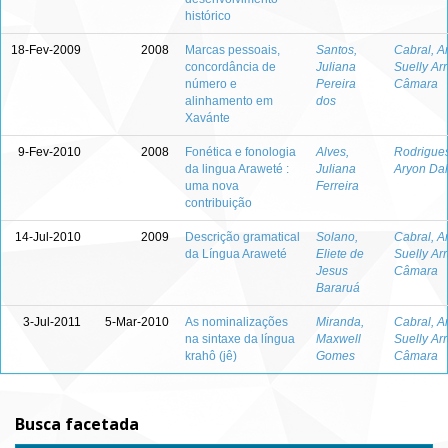
histórico
18-Fev-2009
2008
Marcas pessoais,
Santos,
Cabral, A
concordância de
Juliana
Suelly Ar
número e
Pereira
Câmara
alinhamento em
dos
Xavánte
9-Fev-2010
2008
Fonética e fonologia
Alves,
Rodrigues
da lingua Araweté :
Juliana
Aryon Dal
uma nova
Ferreira
contribuição
14-Jul-2010
2009
Descrição gramatical
Solano,
Cabral, A
da Língua Araweté
Eliete de
Suelly Ar
Jesus
Câmara
Bararuá
3-Jul-2011
5-Mar-2010
As nominalizações
Miranda,
Cabral, A
na sintaxe da língua
Maxwell
Suelly Ar
krahô (jê)
Gomes
Câmara
Busca facetada