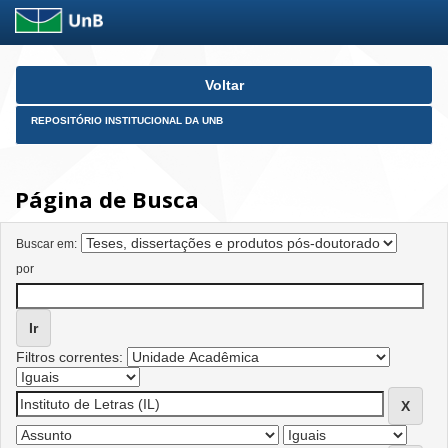
Skip
Voltar
navigation
REPOSITÓRIO INSTITUCIONAL DA UNB
Página de Busca
Buscar em:
por
Filtros correntes: