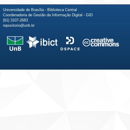
Universidade de Brasília - Biblioteca Central
Coordenadoria de Gestão da Informação Digital - GID
(61) 3107-2683
repositorio@unb.br
Fale conosco
Sobre