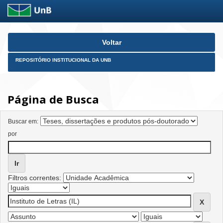
Skip
Voltar
navigation
REPOSITÓRIO INSTITUCIONAL DA UNB
Página de Busca
Buscar em:
por
Filtros correntes: