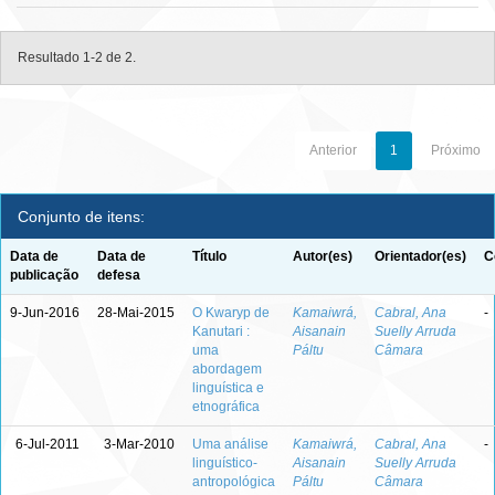
Resultado 1-2 de 2.
Anterior
1
Próximo
Conjunto de itens:
Data de
Data de
Título
Autor(es)
Orientador(es)
C
publicação
defesa
9-Jun-2016
28-Mai-2015
O Kwaryp de
Kamaiwrá,
Cabral, Ana
-
Kanutari :
Aisanain
Suelly Arruda
uma
Páltu
Câmara
abordagem
linguística e
etnográfica
6-Jul-2011
3-Mar-2010
Uma análise
Kamaiwrá,
Cabral, Ana
-
linguístico-
Aisanain
Suelly Arruda
antropológica
Páltu
Câmara