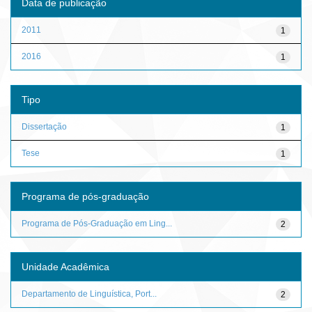
Data de publicação
2011
1
2016
1
Tipo
Dissertação
1
Tese
1
Programa de pós-graduação
Programa de Pós-Graduação em Ling...
2
Unidade Acadêmica
Departamento de Linguística, Port...
2