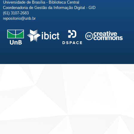
Universidade de Brasília - Biblioteca Central
Coordenadoria de Gestão da Informação Digital - GID
(61) 3107-2683
repositorio@unb.br
Fale conosco
Sobre