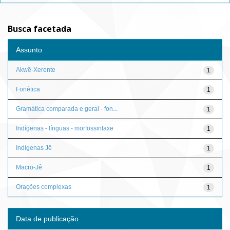
Busca facetada
Assunto
Akwẽ-Xerente
1
Fonética
1
Gramática comparada e geral - fon...
1
Indígenas - línguas - morfossintaxe
1
Indígenas Jê
1
Macro-Jê
1
Orações complexas
1
Data de publicação