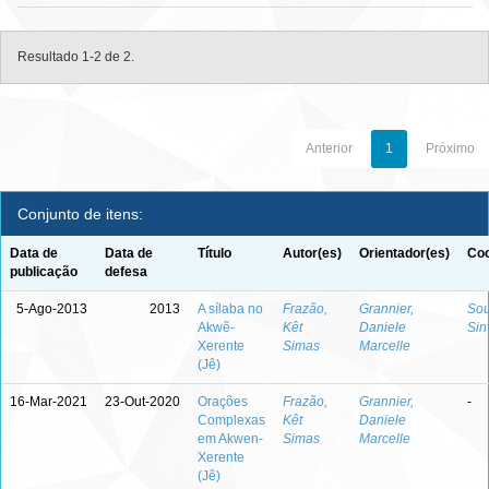
Resultado 1-2 de 2.
Anterior
1
Próximo
Conjunto de itens:
Data de
Data de
Título
Autor(es)
Orientador(es)
Coo
publicação
defesa
5-Ago-2013
2013
A sílaba no
Frazão,
Grannier,
Sou
Akwẽ-
Kêt
Daniele
Sin
Xerente
Simas
Marcelle
(Jê)
16-Mar-2021
23-Out-2020
Orações
Frazão,
Grannier,
-
Complexas
Kêt
Daniele
em Akwen-
Simas
Marcelle
Xerente
(Jê)