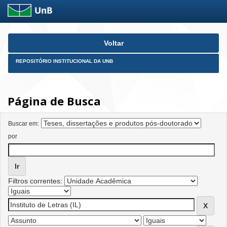
Skip
Voltar
navigation
REPOSITÓRIO INSTITUCIONAL DA UNB
Página de Busca
Buscar em:
por
Filtros correntes: