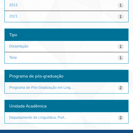
2013
1
2021
1
Tipo
Dissertação
1
Tese
1
Programa de pós-graduação
Programa de Pós-Graduação em Ling...
2
Unidade Acadêmica
Departamento de Linguística, Port...
2