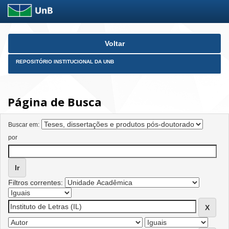
Skip
Voltar
navigation
REPOSITÓRIO INSTITUCIONAL DA UNB
Página de Busca
Buscar em:
por
Filtros correntes: