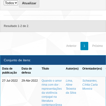
Resultado 1-2 de 2.
Anterior
1
Próximo
Conjunto de itens:
Data de
Data de
Título
Autor(es)
Orientador(es)
publicação
defesa
27-Jul-2022
29-Abr-2022
Quando o amor
Lima,
Schwantes,
rima com dor :
Aline
Cíntia Carla
representações
Teixeira
Moreira
da violência
da Silva
conjugal na
literatura
contemporânea