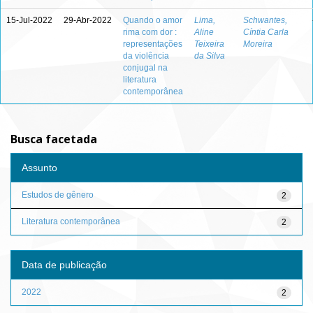
15-Jul-2022
29-Abr-2022
Quando o amor
Lima,
Schwantes,
rima com dor :
Aline
Cíntia Carla
representações
Teixeira
Moreira
da violência
da Silva
conjugal na
literatura
contemporânea
Busca facetada
Assunto
Estudos de gênero
2
Literatura contemporânea
2
Data de publicação
2022
2