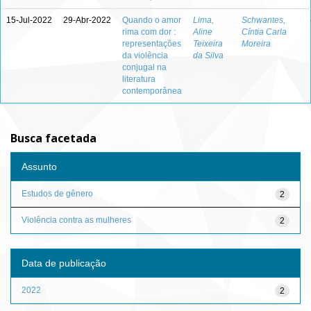
15-Jul-2022
29-Abr-2022
Quando o amor
Lima,
Schwantes,
rima com dor :
Aline
Cíntia Carla
representações
Teixeira
Moreira
da violência
da Silva
conjugal na
literatura
contemporânea
Busca facetada
Assunto
Estudos de gênero
2
Violência contra as mulheres
2
Data de publicação
2022
2