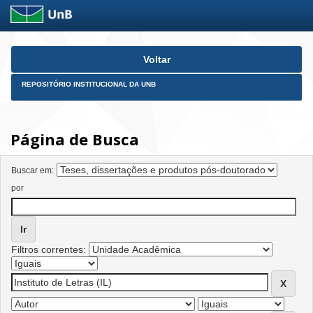
Skip
Voltar
navigation
REPOSITÓRIO INSTITUCIONAL DA UNB
Página de Busca
Buscar em:
por
Filtros correntes: