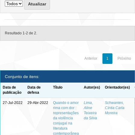
Resultado 1-2 de 2.
Anterior
1
Próximo
Conjunto de itens:
Data de
Data de
Título
Autor(es)
Orientador(es)
publicação
defesa
27-Jul-2022
29-Abr-2022
Quando o amor
Lima,
Schwantes,
rima com dor :
Aline
Cíntia Carla
representações
Teixeira
Moreira
da violência
da Silva
conjugal na
literatura
contemporânea