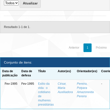
Resultado 1-1 de 1.
Anterior
1
Próximo
Conjunto de itens:
Data de
Data de
Título
Autor(es)
Orientador(es)
Coori
publicação
defesa
Fev-1995
Fev-1995
Exilio da
César,
Pereira,
-
vida : o
Maria
Potyara
cotidiano
Auxiliadora
Amazoneida
de
Pereira
mulheres
presidiárias