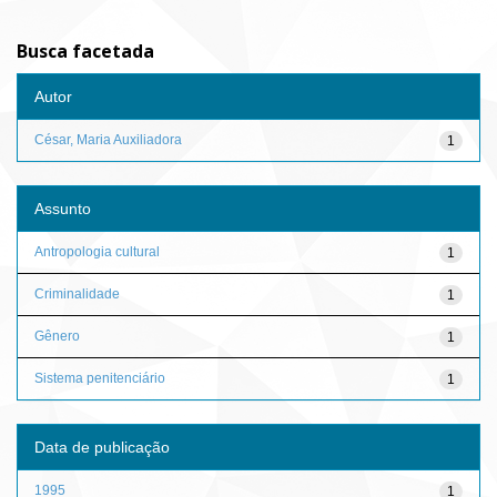
Busca facetada
Autor
César, Maria Auxiliadora
1
Assunto
Antropologia cultural
1
Criminalidade
1
Gênero
1
Sistema penitenciário
1
Data de publicação
1995
1