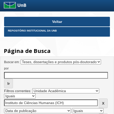
Skip
Voltar
navigation
REPOSITÓRIO INSTITUCIONAL DA UNB
Página de Busca
Buscar em:
por
Filtros correntes: