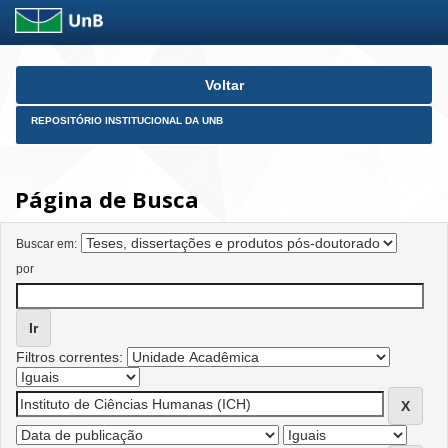
Skip
Voltar
navigation
REPOSITÓRIO INSTITUCIONAL DA UNB
Página de Busca
Buscar em:
por
Filtros correntes: