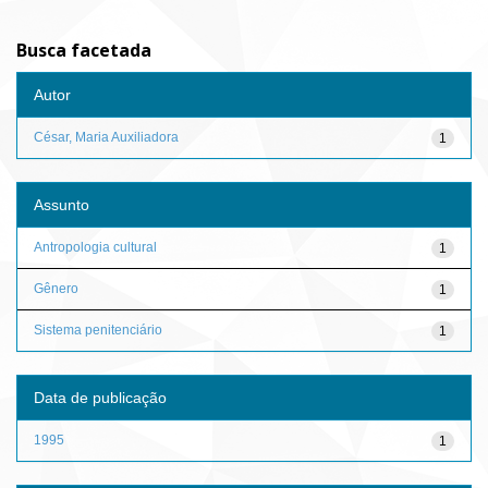
Busca facetada
Autor
César, Maria Auxiliadora
1
Assunto
Antropologia cultural
1
Gênero
1
Sistema penitenciário
1
Data de publicação
1995
1