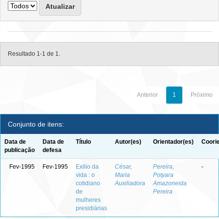
Resultado 1-1 de 1.
Anterior
1
Próximo
Conjunto de itens:
Data de
Data de
Título
Autor(es)
Orientador(es)
Coori
publicação
defesa
Fev-1995
Fev-1995
Exilio da
César,
Pereira,
-
vida : o
Maria
Potyara
cotidiano
Auxiliadora
Amazoneida
de
Pereira
mulheres
presidiárias