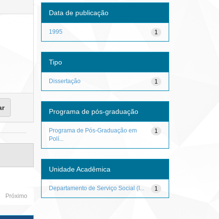
Data de publicação
1995
1
Tipo
Dissertação
1
Programa de pós-graduação
Programa de Pós-Graduação em
1
Polí...
Unidade Acadêmica
Departamento de Serviço Social (I...
1
Próximo