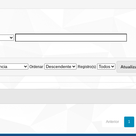
Ordenar
Registro(s)
Anterior
1