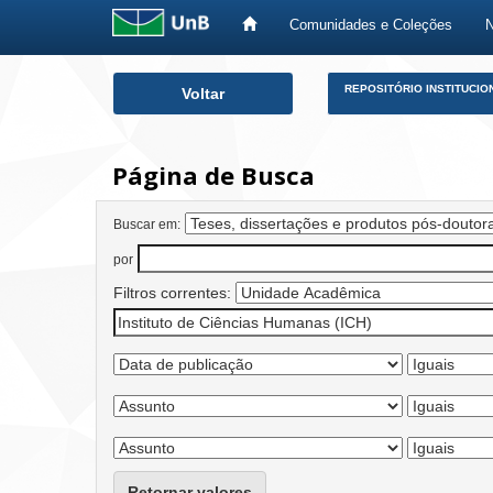
Comunidades e Coleções
Skip
REPOSITÓRIO INSTITUCIO
Voltar
navigation
Página de Busca
Buscar em:
por
Filtros correntes:
Retornar valores