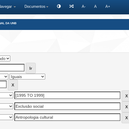
Navegar
Documentos
A-
A
A+
NAL DA UNB