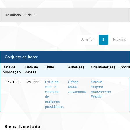
Resultado 1-1 de 1.
Anterior
1
Próximo
Conjunto de itens:
Data de
Data de
Título
Autor(es)
Orientador(es)
Coori
publicação
defesa
Fev-1995
Fev-1995
Exilio da
César,
Pereira,
-
vida : o
Maria
Potyara
cotidiano
Auxiliadora
Amazoneida
de
Pereira
mulheres
presidiárias
Busca facetada