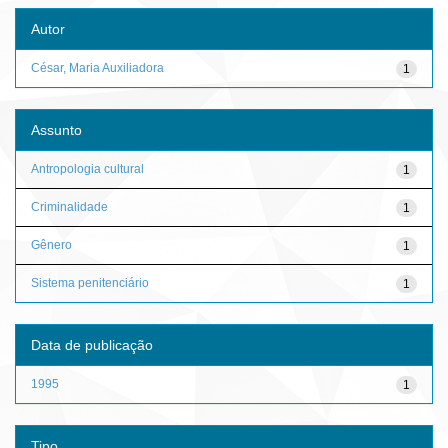
Autor
César, Maria Auxiliadora
1
Assunto
Antropologia cultural
1
Criminalidade
1
Gênero
1
Sistema penitenciário
1
Data de publicação
1995
1
Tipo