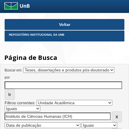
Skip
Voltar
navigation
REPOSITÓRIO INSTITUCIONAL DA UNB
Página de Busca
Buscar em:
por
Filtros correntes: