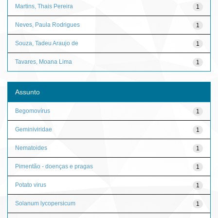
Martins, Thais Pereira
1
Neves, Paula Rodrigues
1
Souza, Tadeu Araujo de
1
Tavares, Moana Lima
1
Assunto
Begomovírus
1
Geminiviridae
1
Nematoides
1
Pimentão - doenças e pragas
1
Potato virus
1
Solanum lycopersicum
1