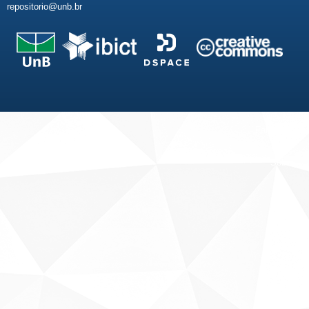
repositorio@unb.br
Fale conosco
Sobre