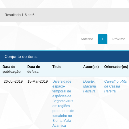
Resultado 1-6 de 6.
Anterior
1
Próximo
Conjunto de itens:
Data de
Data de
Título
Autor(es)
Orientador(es)
publicação
defesa
26-Jul-2019
15-Mar-2019
Diversidade
Duarte,
Carvalho, Rita
espaço-
Macária
de Cássia
temporal de
Ferreira
Pereira
espécies de
Begomovirus
em regiões
produtoras de
tomateiro no
Bioma Mata
Atlântica