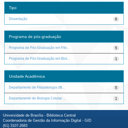
Tipo
Dissertação
6
Programa de pós-graduação
Programa de Pós-Graduação em Fito...
5
Programa de Pós-Graduação em Biol...
1
Unidade Acadêmica
Departamento de Fitopatologia (IB...
5
Departamento de Biologia Celular ...
1
Universidade de Brasília - Biblioteca Central
Coordenadoria de Gestão da Informação Digital - GID
(61) 3107-2683