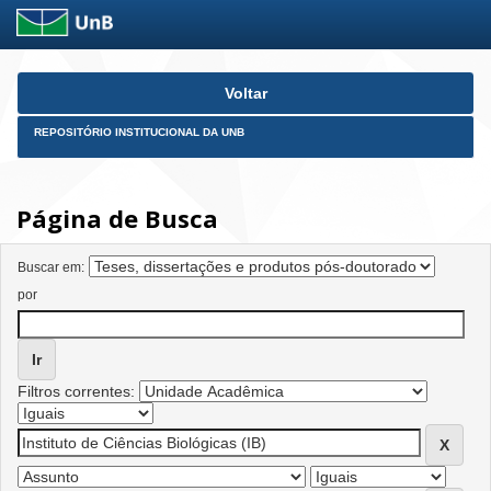
Skip
Voltar
navigation
REPOSITÓRIO INSTITUCIONAL DA UNB
Página de Busca
Buscar em:
por
Filtros correntes: