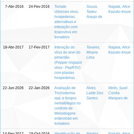
7-Abr-2016
24-Fev-2016
Tomato
Souza,
Nagata, Alice
chlorosis virus,
Tadeu
Kazuko Inoue
hospedeiras
Araujo de
alternativas e
interação com
tospovírus em
tomateiro
18-Abr-2017
17-Fev-2017
Interação do
Tavares,
Nagata, Alice
vírus do anel do
Moana
Kazuko Inoue
pimentão
Lima
(Pepper ringspot
virus - PepRSV)
com plantas
hospedeiras
22-Jun-2026
22-Jan-2026
Avaliação de
Alves,
Mello, Sueli
Trichoderma
Laíde Dos
Corrêa
spp. e fungos
Santos
Marques de
nematófagos no
controle de
Meloidogyne
enterolobii em
tomateiro
14-Fev-2017
18-Out-2016
Identificação de
Martins,
Nagata, Alice