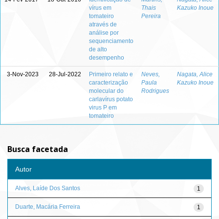
vírus em
Thais
Kazuko Inoue
tomateiro
Pereira
através de
análise por
sequenciamento
de alto
desempenho
3-Nov-2023
28-Jul-2022
Primeiro relato e
Neves,
Nagata, Alice
caracterização
Paula
Kazuko Inoue
molecular do
Rodrigues
carlavírus potato
virus P em
tomateiro
Busca facetada
Autor
Alves, Laíde Dos Santos
1
Duarte, Macária Ferreira
1