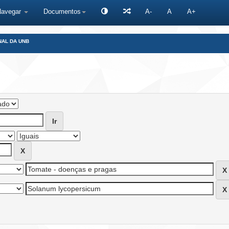
Navegar
Documentos
A-
A
A+
NAL DA UNB