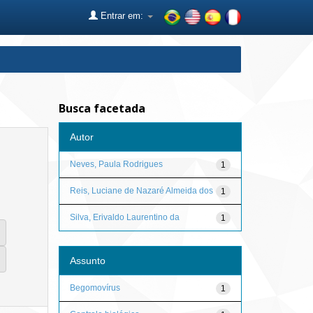
Entrar em:
Busca facetada
Autor
Neves, Paula Rodrigues
1
Reis, Luciane de Nazaré Almeida dos
1
Silva, Erivaldo Laurentino da
1
Assunto
Begomovírus
1