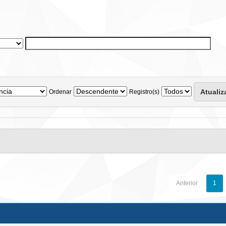
Ordenar
Registro(s)
Anterior
1