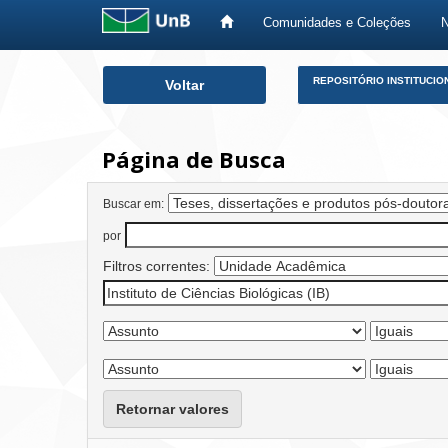
Comunidades e Coleções
Skip
REPOSITÓRIO INSTITUCIO
Voltar
navigation
Página de Busca
Buscar em:
por
Filtros correntes:
Retornar valores