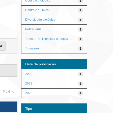
Controle biológico
1
Controle químico
1
Diversidade biológica
1
Potato virus
1
Tomate - resistência a doenças e ...
1
Tomateiro
1
Data de publicação
2020
1
2023
1
Próximo
2025
1
Tipo