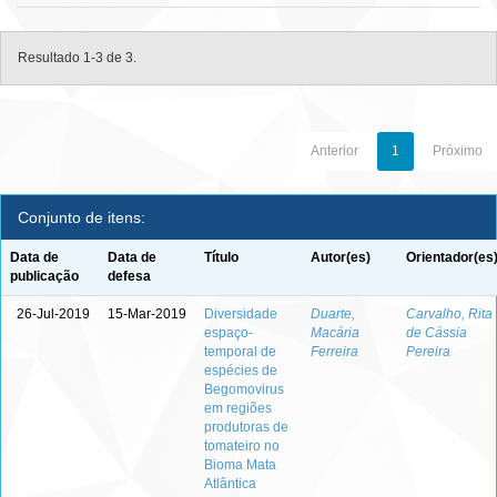
Resultado 1-3 de 3.
Anterior
1
Próximo
Conjunto de itens:
Data de
Data de
Título
Autor(es)
Orientador(es
publicação
defesa
26-Jul-2019
15-Mar-2019
Diversidade
Duarte,
Carvalho, Rita
espaço-
Macária
de Cássia
temporal de
Ferreira
Pereira
espécies de
Begomovirus
em regiões
produtoras de
tomateiro no
Bioma Mata
Atlântica