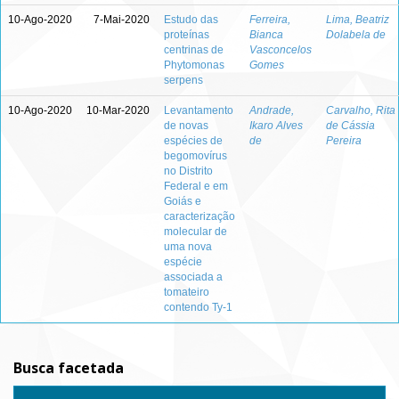
10-Ago-2020
7-Mai-2020
Estudo das
Ferreira,
Lima, Beatriz
proteínas
Bianca
Dolabela de
centrinas de
Vasconcelos
Phytomonas
Gomes
serpens
10-Ago-2020
10-Mar-2020
Levantamento
Andrade,
Carvalho, Rita
de novas
Ikaro Alves
de Cássia
espécies de
de
Pereira
begomovírus
no Distrito
Federal e em
Goiás e
caracterização
molecular de
uma nova
espécie
associada a
tomateiro
contendo Ty-1
Busca facetada