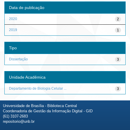
Data de publicação
2020
2
2019
1
Tipo
Dissertação
3
Unidade Acadêmica
Departamento de Biologia Celular ...
3
Universidade de Brasília - Biblioteca Central
Coordenadoria de Gestão da Informação Digital - GID
(61) 3107-2683
repositorio@unb.br