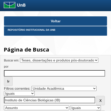
Skip
Voltar
navigation
REPOSITÓRIO INSTITUCIONAL DA UNB
Página de Busca
Buscar em:
por
Filtros correntes: