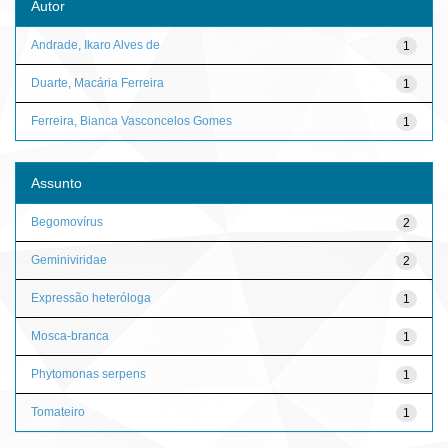
Autor
Andrade, Ikaro Alves de
1
Duarte, Macária Ferreira
1
Ferreira, Bianca Vasconcelos Gomes
1
Assunto
Begomovírus
2
Geminiviridae
2
Expressão heteróloga
1
Mosca-branca
1
Phytomonas serpens
1
Tomateiro
1