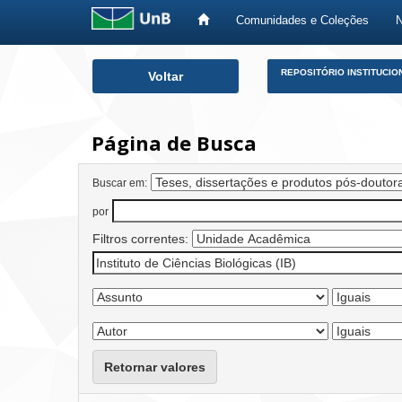
Comunidades e Coleções
Skip
REPOSITÓRIO INSTITUCIO
Voltar
navigation
Página de Busca
Buscar em:
por
Filtros correntes:
Retornar valores