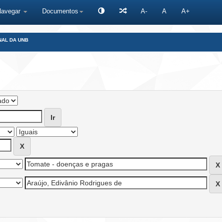
Navegar
Documentos
A-
A
A+
NAL DA UNB