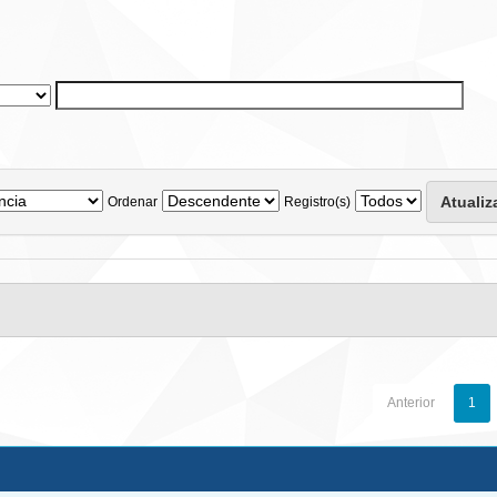
Ordenar
Registro(s)
Anterior
1