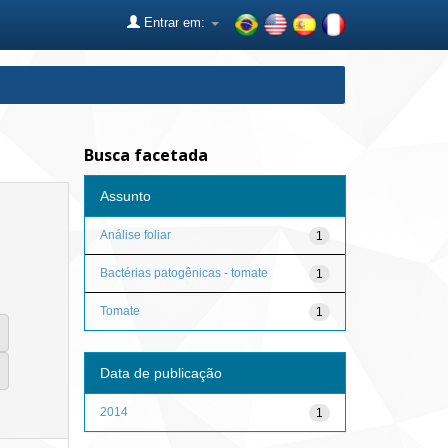
Entrar em:
Busca facetada
Assunto
Análise foliar
1
Bactérias patogênicas - tomate
1
Tomate
1
Data de publicação
2014
1