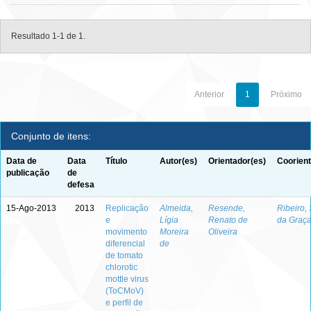
Resultado 1-1 de 1.
Anterior
1
Próximo
Conjunto de itens:
Data de
Data
Título
Autor(es)
Orientador(es)
Coorient
publicação
de
defesa
15-Ago-2013
2013
Replicação
Almeida,
Resende,
Ribeiro,
e
Lígia
Renato de
da Graç
movimento
Moreira
Oliveira
diferencial
de
de tomato
chlorotic
mottle virus
(ToCMoV)
e perfil de