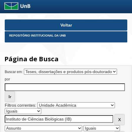
Skip
Voltar
navigation
REPOSITÓRIO INSTITUCIONAL DA UNB
Página de Busca
Buscar em:
por
Filtros correntes: