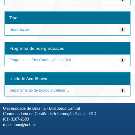
Tipo
Dissertação
1
Programa de pós-graduação
Programa de Pós-Graduação em Biol...
1
Unidade Acadêmica
Departamento de Biologia Celular ...
1
Universidade de Brasília - Biblioteca Central
Coordenadoria de Gestão da Informação Digital - GID
(61) 3107-2683
repositorio@unb.br