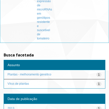
expressão
de
microRNAs
em
genótipos
resistente
e
suscetível
de
tomateiro
Busca facetada
Assunto
Plantas - melhoramento genético
1
Vírus de plantas
1
Data de publicação
2013
1