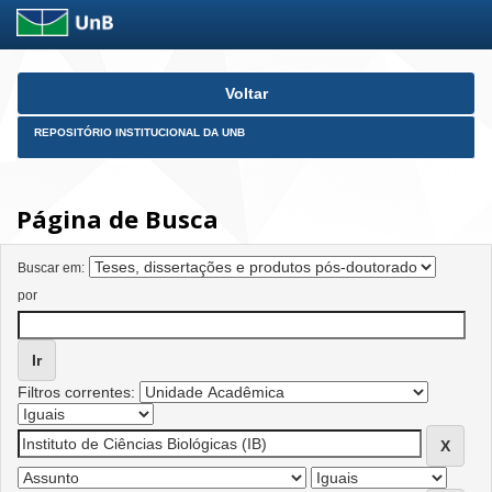
Skip
Voltar
navigation
REPOSITÓRIO INSTITUCIONAL DA UNB
Página de Busca
Buscar em:
por
Filtros correntes: