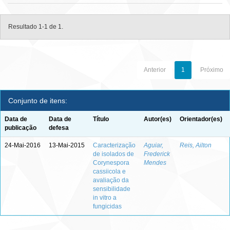
Resultado 1-1 de 1.
Anterior
1
Próximo
Conjunto de itens:
Data de
Data de
Título
Autor(es)
Orientador(es)
publicação
defesa
24-Mai-2016
13-Mai-2015
Caracterização
Aguiar,
Reis, Ailton
de isolados de
Frederick
Corynespora
Mendes
cassiicola e
avaliação da
sensibilidade
in vitro a
fungicidas