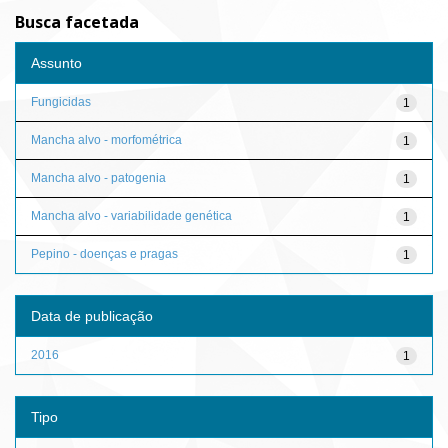
Busca facetada
Assunto
Fungicidas
1
Mancha alvo - morfométrica
1
Mancha alvo - patogenia
1
Mancha alvo - variabilidade genética
1
Pepino - doenças e pragas
1
Data de publicação
2016
1
Tipo