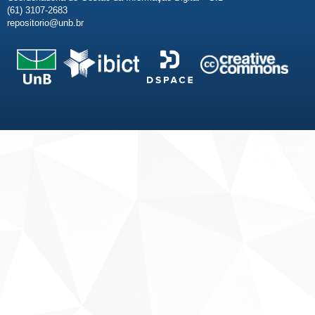
(61) 3107-2683
repositorio@unb.br
Fale conosco
Sobre