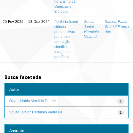
no Ensino de
Ciências e
Biologia
25-Fev-2025
13-Dez-2024
Periferia (com)
Sousa
Santos, Paulo
ciência:
Junior,
Gabriel Franco
perspectivas
Herminio
dos
para uma
Vieira de
educação
científica
marginal e
periférica
Busca facetada
Autor
Oliver, Núbia Almeida Duarte
1
Sousa Junior, Herminio Vieira de
1
Assunto