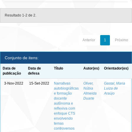
Resultado 1-2 de 2.
Anterior
1
Próximo
Conjunto de itens:
Data de
Data de
Título
Autor(es)
Orientador(es)
publicação
defesa
3-Nov-2022
15-Set-2022
Narrativas
Oliver,
Gastal, Maria
autobiográficas
Núbia
Luiza de
e formação
Almeida
Araújo
docente
Duarte
autônoma e
reflexiva com
enfoque CTS
envolvendo
temas
controversos