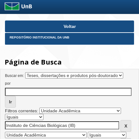
Skip
Voltar
navigation
REPOSITÓRIO INSTITUCIONAL DA UNB
Página de Busca
Buscar em:
por
Filtros correntes: