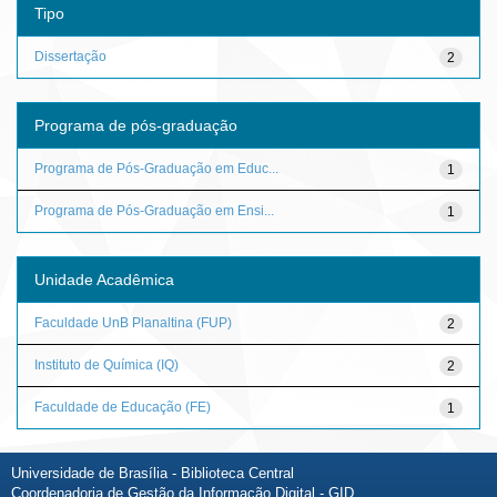
Tipo
Dissertação
2
Programa de pós-graduação
Programa de Pós-Graduação em Educ...
1
Programa de Pós-Graduação em Ensi...
1
Unidade Acadêmica
Faculdade UnB Planaltina (FUP)
2
Instituto de Química (IQ)
2
Faculdade de Educação (FE)
1
Universidade de Brasília - Biblioteca Central
Coordenadoria de Gestão da Informação Digital - GID