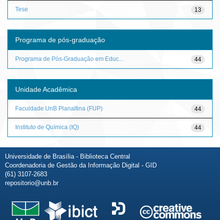
Tese
13
Programa de pós-graduação
Programa de Pós-Graduação em Educ...
44
Unidade Acadêmica
Faculdade UnB Planaltina (FUP)
44
Instituto de Química (IQ)
44
Universidade de Brasília - Biblioteca Central
Coordenadoria de Gestão da Informação Digital - GID
(61) 3107-2683
repositorio@unb.br