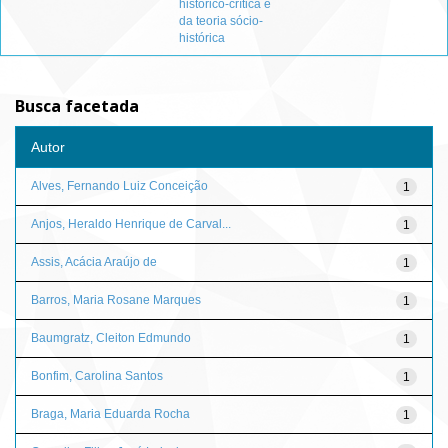
histórico-crítica e
da teoria sócio-
histórica
Busca facetada
Autor
Alves, Fernando Luiz Conceição
1
Anjos, Heraldo Henrique de Carval...
1
Assis, Acácia Araújo de
1
Barros, Maria Rosane Marques
1
Baumgratz, Cleiton Edmundo
1
Bonfim, Carolina Santos
1
Braga, Maria Eduarda Rocha
1