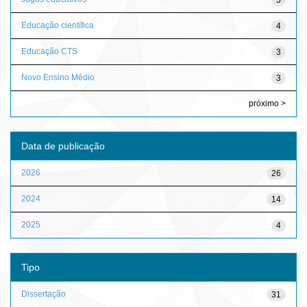
Educação científica
4
Educação CTS
3
Novo Ensino Médio
3
próximo >
Data de publicação
2026
26
2024
14
2025
4
Tipo
Dissertação
31