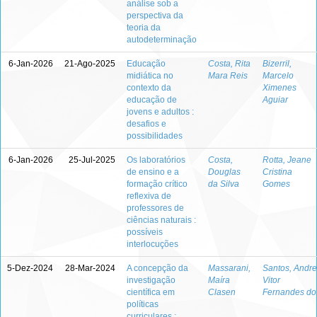
análise sob a
perspectiva da
teoria da
autodeterminação
6-Jan-2026
21-Ago-2025
Educação
Costa, Rita
Bizerril,
midiática no
Mara Reis
Marcelo
contexto da
Ximenes
educação de
Aguiar
jovens e adultos :
desafios e
possibilidades
6-Jan-2026
25-Jul-2025
Os laboratórios
Costa,
Rotta, Jeane
de ensino e a
Douglas
Cristina
formação crítico
da Silva
Gomes
reflexiva de
professores de
ciências naturais :
possíveis
interlocuções
5-Dez-2024
28-Mar-2024
A concepção da
Massarani,
Santos, Andre
investigação
Maíra
Vitor
científica em
Clasen
Fernandes do
políticas
curriculares :