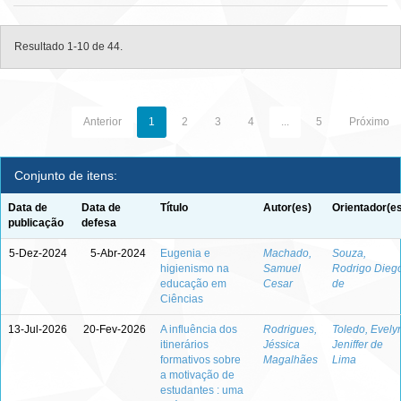
Resultado 1-10 de 44.
Anterior
1
2
3
4
...
5
Próximo
Conjunto de itens:
Data de
Data de
Título
Autor(es)
Orientador(e
publicação
defesa
5-Dez-2024
5-Abr-2024
Eugenia e
Machado,
Souza,
higienismo na
Samuel
Rodrigo Dieg
educação em
Cesar
de
Ciências
13-Jul-2026
20-Fev-2026
A influência dos
Rodrigues,
Toledo, Evely
itinerários
Jéssica
Jeniffer de
formativos sobre
Magalhães
Lima
a motivação de
estudantes : uma