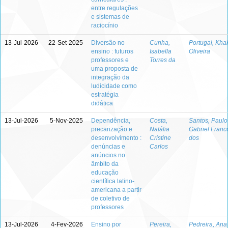
entre regulações
e sistemas de
raciocínio
13-Jul-2026
22-Set-2025
Diversão no
Cunha,
Portugal, Khal
ensino : futuros
Isabella
Oliveira
professores e
Torres da
uma proposta de
integração da
ludicidade como
estratégia
didática
13-Jul-2026
5-Nov-2025
Dependência,
Costa,
Santos, Paulo
precarização e
Natália
Gabriel Franc
desenvolvimento :
Cristine
dos
denúncias e
Carlos
anúncios no
âmbito da
educação
científica latino-
americana a partir
de coletivo de
professores
13-Jul-2026
4-Fev-2026
Ensino por
Pereira,
Pedreira, Ana