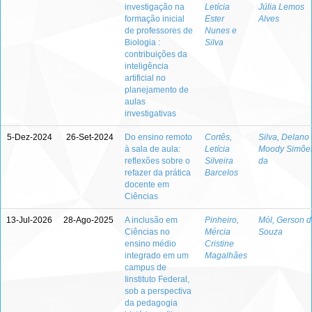
investigação na
Letícia
Júlia Lemos
formação inicial
Ester
Alves
de professores de
Nunes e
Biologia :
Silva
contribuições da
inteligência
artificial no
planejamento de
aulas
investigativas
5-Dez-2024
26-Set-2024
Do ensino remoto
Cortês,
Silva, Delano
à sala de aula:
Letícia
Moody Simõe
reflexões sobre o
Silveira
da
refazer da prática
Barcelos
docente em
Ciências
13-Jul-2026
28-Ago-2025
A inclusão em
Pinheiro,
Mól, Gerson 
Ciências no
Mércia
Souza
ensino médio
Cristine
integrado em um
Magalhães
campus de
Iinstituto Federal,
sob a perspectiva
da pedagogia