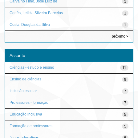
Carvalho Filho, José Luiz de
1
Cortês, Letícia Silveira Barcelos
1
Costa, Douglas da Silva
1
próximo >
Assunto
Ciências - estudo e ensino
11
Ensino de ciências
9
Inclusão escolar
7
Professores - formação
7
Educação inclusiva
5
Formação de professores
5
Jogos educativos
5