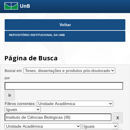
Skip
Voltar
navigation
REPOSITÓRIO INSTITUCIONAL DA UNB
Página de Busca
Buscar em:
por
Filtros correntes: