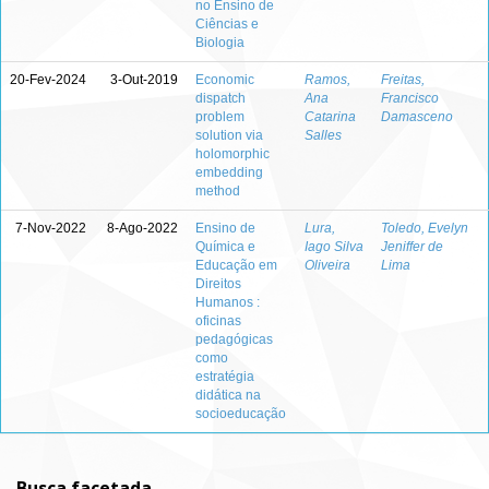
no Ensino de
Ciências e
Biologia
20-Fev-2024
3-Out-2019
Economic
Ramos,
Freitas,
dispatch
Ana
Francisco
problem
Catarina
Damasceno
solution via
Salles
holomorphic
embedding
method
7-Nov-2022
8-Ago-2022
Ensino de
Lura,
Toledo, Evelyn
Química e
Iago Silva
Jeniffer de
Educação em
Oliveira
Lima
Direitos
Humanos :
oficinas
pedagógicas
como
estratégia
didática na
socioeducação
Busca facetada