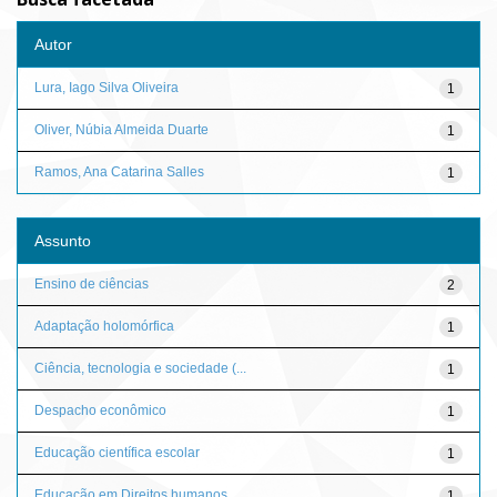
Autor
Lura, Iago Silva Oliveira
1
Oliver, Núbia Almeida Duarte
1
Ramos, Ana Catarina Salles
1
Assunto
Ensino de ciências
2
Adaptação holomórfica
1
Ciência, tecnologia e sociedade (...
1
Despacho econômico
1
Educação científica escolar
1
Educação em Direitos humanos
1