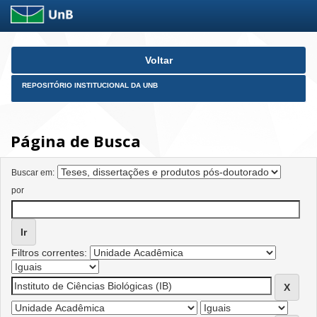
Skip
Voltar
navigation
REPOSITÓRIO INSTITUCIONAL DA UNB
Página de Busca
Buscar em:
por
Filtros correntes: