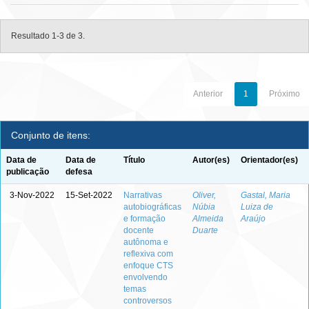
Resultado 1-3 de 3.
Anterior
1
Próximo
Conjunto de itens:
Data de
Data de
Título
Autor(es)
Orientador(es)
publicação
defesa
3-Nov-2022
15-Set-2022
Narrativas
Oliver,
Gastal, Maria
autobiográficas
Núbia
Luiza de
e formação
Almeida
Araújo
docente
Duarte
autônoma e
reflexiva com
enfoque CTS
envolvendo
temas
controversos