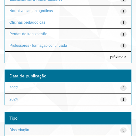
Narrativas autobiográficas
1
Oficinas pedagógicas
1
Perdas de transmissão
1
Professores - formação continuada
1
próximo >
Data de publicação
2022
2
2024
1
Tipo
Dissertação
3