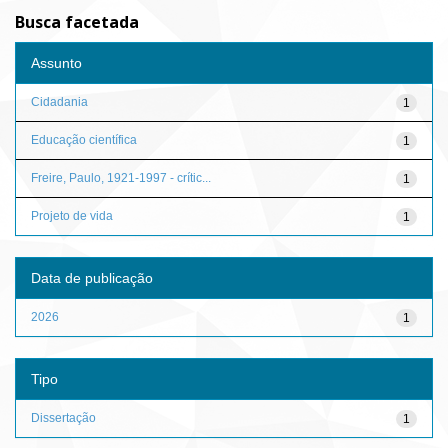
Busca facetada
Assunto
Cidadania
1
Educação científica
1
Freire, Paulo, 1921-1997 - crític...
1
Projeto de vida
1
Data de publicação
2026
1
Tipo
Dissertação
1