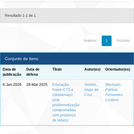
Resultado 1-1 de 1.
Anterior
1
Próximo
Conjunto de itens:
Data de
Data de
Título
Autor(es)
Orientador(es)
publicação
defesa
6-Jan-2026
28-Mar-2025
Educação
Gomes,
Machado,
Freire-CTS e
Hugo da
Patrícia
cidadania(s) :
Cruz
Fernandes
uma
Lootens
problematização
comprometida
com projeto(s)
de vida(s)