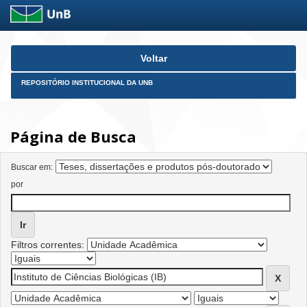
Skip
Voltar
navigation
REPOSITÓRIO INSTITUCIONAL DA UNB
Página de Busca
Buscar em:
por
Filtros correntes: