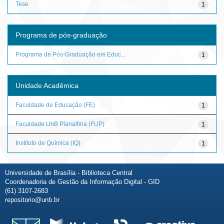
Tese
1
Programa de pós-graduação
Programa de Pós-Graduação em Educ...
1
Unidade Acadêmica
Faculdade de Educação (FE)
1
Faculdade UnB Planaltina (FUP)
1
Instituto de Química (IQ)
1
Universidade de Brasília - Biblioteca Central
Coordenadoria de Gestão da Informação Digital - GID
(61) 3107-2683
repositorio@unb.br