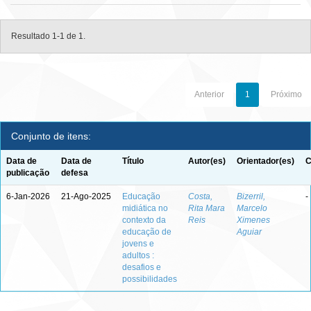
Resultado 1-1 de 1.
Anterior
1
Próximo
Conjunto de itens:
Data de
Data de
Título
Autor(es)
Orientador(es)
C
publicação
defesa
6-Jan-2026
21-Ago-2025
Educação
Costa,
Bizerril,
-
midiática no
Rita Mara
Marcelo
contexto da
Reis
Ximenes
educação de
Aguiar
jovens e
adultos :
desafios e
possibilidades