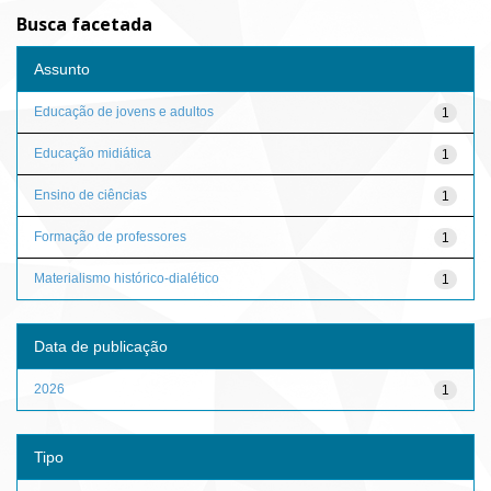
Busca facetada
Assunto
Educação de jovens e adultos
1
Educação midiática
1
Ensino de ciências
1
Formação de professores
1
Materialismo histórico-dialético
1
Data de publicação
2026
1
Tipo