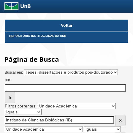
Skip
Voltar
navigation
REPOSITÓRIO INSTITUCIONAL DA UNB
Página de Busca
Buscar em:
por
Filtros correntes: