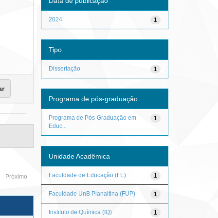
Data de publicação
2024
1
Tipo
Dissertação
1
Programa de pós-graduação
Programa de Pós-Graduação em
1
Educ...
Unidade Acadêmica
Faculdade de Educação (FE)
1
Próximo
Faculdade UnB Planaltina (FUP)
1
Instituto de Química (IQ)
1