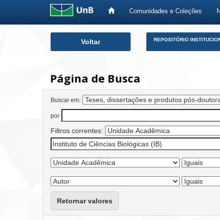
Comunidades e Coleções
Skip
REPOSITÓRIO INSTITUCIO
Voltar
navigation
Página de Busca
Buscar em:
por
Filtros correntes:
Retornar valores