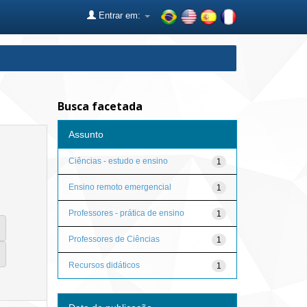
Entrar em:
Busca facetada
Assunto
Ciências - estudo e ensino
1
Ensino remoto emergencial
1
Professores - prática de ensino
1
Professores de Ciências
1
Recursos didáticos
1