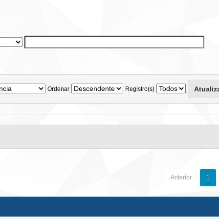
Ordenar
Registro(s)
Anterior
1