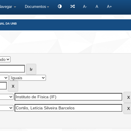
Navegar
Documentos
A-
A
A+
NAL DA UNB