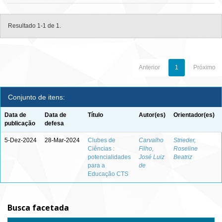
Resultado 1-1 de 1.
Anterior
1
Próximo
Conjunto de itens:
Data de
Data de
Título
Autor(es)
Orientador(es)
publicação
defesa
5-Dez-2024
28-Mar-2024
Clubes de
Carvalho
Strieder,
Ciências :
Filho,
Roseline
potencialidades
José Luiz
Beatriz
para a
de
Educação CTS
Busca facetada