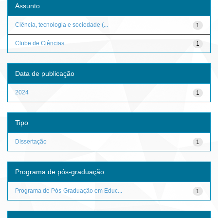
Assunto
Ciência, tecnologia e sociedade (...
1
Clube de Ciências
1
Data de publicação
2024
1
Tipo
Dissertação
1
Programa de pós-graduação
Programa de Pós-Graduação em Educ...
1