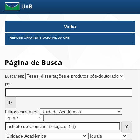
Skip
Voltar
navigation
REPOSITÓRIO INSTITUCIONAL DA UNB
Página de Busca
Buscar em:
por
Filtros correntes: