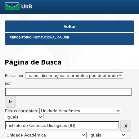
Skip
Voltar
navigation
REPOSITÓRIO INSTITUCIONAL DA UNB
Página de Busca
Buscar em:
por
Filtros correntes: