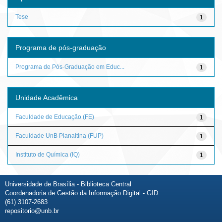
Tese
1
Programa de pós-graduação
Programa de Pós-Graduação em Educ...
1
Unidade Acadêmica
Faculdade de Educação (FE)
1
Faculdade UnB Planaltina (FUP)
1
Instituto de Química (IQ)
1
Universidade de Brasília - Biblioteca Central
Coordenadoria de Gestão da Informação Digital - GID
(61) 3107-2683
repositorio@unb.br