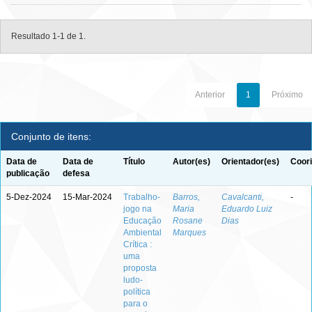
Resultado 1-1 de 1.
Anterior
1
Próximo
Conjunto de itens:
Data de
Data de
Título
Autor(es)
Orientador(es)
Coori
publicação
defesa
5-Dez-2024
15-Mar-2024
Trabalho-
Barros,
Cavalcanti,
-
jogo na
Maria
Eduardo Luiz
Educação
Rosane
Dias
Ambiental
Marques
Crítica :
uma
proposta
ludo-
política
para o