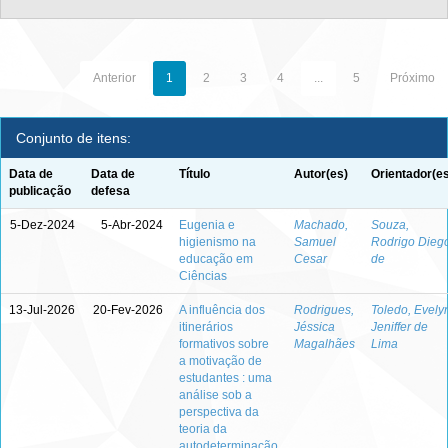
Anterior
1
2
3
4
...
5
Próximo
Conjunto de itens:
Data de
Data de
Título
Autor(es)
Orientador(e
publicação
defesa
5-Dez-2024
5-Abr-2024
Eugenia e
Machado,
Souza,
higienismo na
Samuel
Rodrigo Dieg
educação em
Cesar
de
Ciências
13-Jul-2026
20-Fev-2026
A influência dos
Rodrigues,
Toledo, Evely
itinerários
Jéssica
Jeniffer de
formativos sobre
Magalhães
Lima
a motivação de
estudantes : uma
análise sob a
perspectiva da
teoria da
autodeterminação