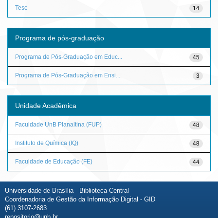
Tese
14
Programa de pós-graduação
Programa de Pós-Graduação em Educ...
45
Programa de Pós-Graduação em Ensi...
3
Unidade Acadêmica
Faculdade UnB Planaltina (FUP)
48
Instituto de Química (IQ)
48
Faculdade de Educação (FE)
44
Universidade de Brasília - Biblioteca Central
Coordenadoria de Gestão da Informação Digital - GID
(61) 3107-2683
repositorio@unb.br