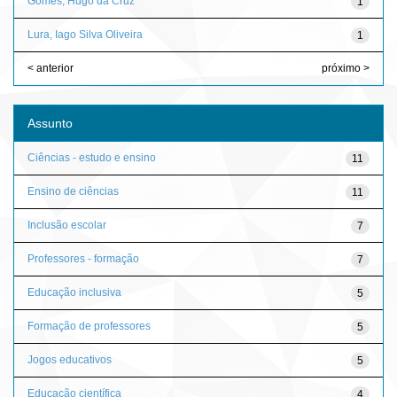
Gomes, Hugo da Cruz
1
Lura, Iago Silva Oliveira
1
< anterior
próximo >
Assunto
Ciências - estudo e ensino
11
Ensino de ciências
11
Inclusão escolar
7
Professores - formação
7
Educação inclusiva
5
Formação de professores
5
Jogos educativos
5
Educação científica
4