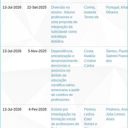
13-Jul-2026
22-Set-2025
Diversão no
Cunha,
Portugal, Khal
ensino : futuros
Isabella
Oliveira
professores e
Torres da
uma proposta de
integração da
ludicidade como
estratégia
didática
13-Jul-2026
5-Nov-2025
Dependência,
Costa,
Santos, Paulo
precarização e
Natália
Gabriel Franc
desenvolvimento :
Cristine
dos
denúncias e
Carlos
anúncios no
âmbito da
educação
científica latino-
americana a partir
de coletivo de
professores
13-Jul-2026
4-Fev-2026
Ensino por
Pereira,
Pedreira, Ana
investigação na
Letícia
Júlia Lemos
formação inicial
Ester
Alves
de professores de
Nunes e