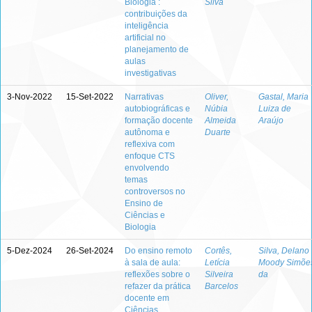
Biologia :
Silva
contribuições da
inteligência
artificial no
planejamento de
aulas
investigativas
3-Nov-2022
15-Set-2022
Narrativas
Oliver,
Gastal, Maria
autobiográficas e
Núbia
Luiza de
formação docente
Almeida
Araújo
autônoma e
Duarte
reflexiva com
enfoque CTS
envolvendo
temas
controversos no
Ensino de
Ciências e
Biologia
5-Dez-2024
26-Set-2024
Do ensino remoto
Cortês,
Silva, Delano
à sala de aula:
Letícia
Moody Simõe
reflexões sobre o
Silveira
da
refazer da prática
Barcelos
docente em
Ciências