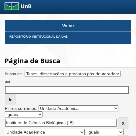
Skip
Voltar
navigation
REPOSITÓRIO INSTITUCIONAL DA UNB
Página de Busca
Buscar em:
por
Filtros correntes: