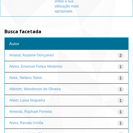
vistas à sua
utilização mais
apropriada
Busca facetada
Autor
Amaral, Aryanne Gonçalves
2
Abreu, Emanuel Felipe Medeiros
1
Aires, Stefano Salvo
1
Alkimim, Wanderson de Oliveira
1
Allem, Laísa Nogueira
1
Almeida, Raphael Ferreira
1
Alves, Renata Uchôa
1