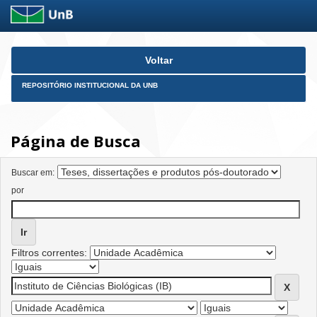
Skip
Voltar
navigation
REPOSITÓRIO INSTITUCIONAL DA UNB
Página de Busca
Buscar em:
por
Filtros correntes: