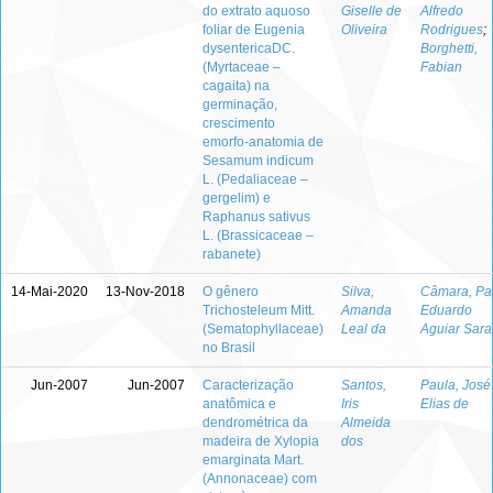
do extrato aquoso
Giselle de
Alfredo
foliar de Eugenia
Oliveira
Rodrigues
;
dysentericaDC.
Borghetti,
(Myrtaceae –
Fabian
cagaita) na
germinação,
crescimento
emorfo-anatomia de
Sesamum indicum
L. (Pedaliaceae –
gergelim) e
Raphanus sativus
L. (Brassicaceae –
rabanete)
14-Mai-2020
13-Nov-2018
O gênero
Silva,
Câmara, Pa
Trichosteleum Mitt.
Amanda
Eduardo
(Sematophyllaceae)
Leal da
Aguiar Sara
no Brasil
Jun-2007
Jun-2007
Caracterização
Santos,
Paula, José
anatômica e
Iris
Elias de
dendrométrica da
Almeida
madeira de Xylopia
dos
emarginata Mart.
(Annonaceae) com