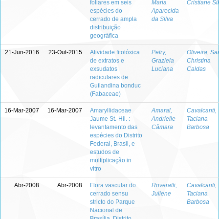
foliares em seis
Maria
Cristiane Si
espécies do
Aparecida
cerrado de ampla
da Silva
distribuição
geográfica
21-Jun-2016
23-Out-2015
Atividade fitotóxica
Petry,
Oliveira, Sa
de extratos e
Graziela
Christina
exsudatos
Luciana
Caldas
radiculares de
Guilandina bonduc
(Fabaceae)
16-Mar-2007
16-Mar-2007
Amaryllidaceae
Amaral,
Cavalcanti,
Jaume St.-Hil. :
Andrielle
Taciana
levantamento das
Câmara
Barbosa
espécies do Distrito
Federal, Brasil, e
estudos de
multiplicação in
vitro
Abr-2008
Abr-2008
Flora vascular do
Roveratti,
Cavalcanti,
cerrado sensu
Juliene
Taciana
stricto do Parque
Barbosa
Nacional de
Brasília, Distrito