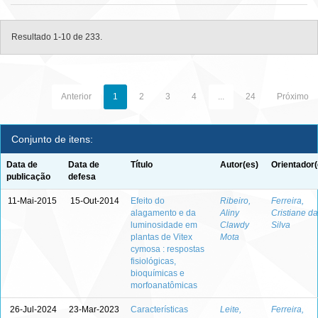
Resultado 1-10 de 233.
Anterior
1
2
3
4
...
24
Próximo
Conjunto de itens:
Data de
Data de
Título
Autor(es)
Orientador(
publicação
defesa
11-Mai-2015
15-Out-2014
Efeito do
Ribeiro,
Ferreira,
alagamento e da
Aliny
Cristiane da
luminosidade em
Clawdy
Silva
plantas de Vitex
Mota
cymosa : respostas
fisiológicas,
bioquímicas e
morfoanatômicas
26-Jul-2024
23-Mar-2023
Características
Leite,
Ferreira,