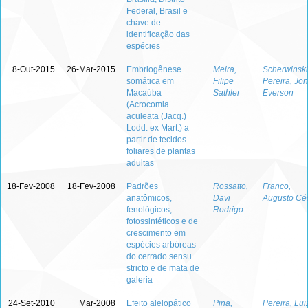
Federal, Brasil e
chave de
identificação das
espécies
8-Out-2015
26-Mar-2015
Embriogênese
Meira,
Scherwinski
somática em
Filipe
Pereira, Jo
Macaúba
Sathler
Everson
(Acrocomia
aculeata (Jacq.)
Lodd. ex Mart.) a
partir de tecidos
foliares de plantas
adultas
18-Fev-2008
18-Fev-2008
Padrões
Rossatto,
Franco,
anatômicos,
Davi
Augusto Cé
fenológicos,
Rodrigo
fotossintéticos e de
crescimento em
espécies arbóreas
do cerrado sensu
stricto e de mata de
galeria
24-Set-2010
Mar-2008
Efeito alelopático
Pina,
Pereira, Lui