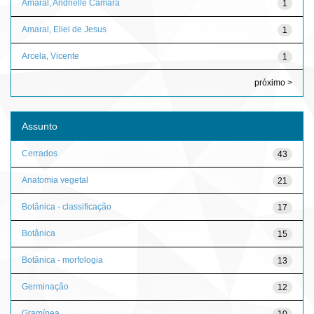
Amaral, Andrielle Câmara
1
Amaral, Eliel de Jesus
1
Arcela, Vicente
1
próximo >
Assunto
Cerrados
43
Anatomia vegetal
21
Botânica - classificação
17
Botânica
15
Botânica - morfologia
13
Germinação
12
Gramínea
10