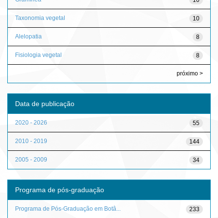
Taxonomia vegetal
10
Alelopatia
8
Fisiologia vegetal
8
próximo >
Data de publicação
2020 - 2026
55
2010 - 2019
144
2005 - 2009
34
Programa de pós-graduação
Programa de Pós-Graduação em Botâ...
233