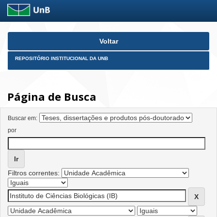
Skip
Voltar
navigation
REPOSITÓRIO INSTITUCIONAL DA UNB
Página de Busca
Buscar em:
por
Filtros correntes: