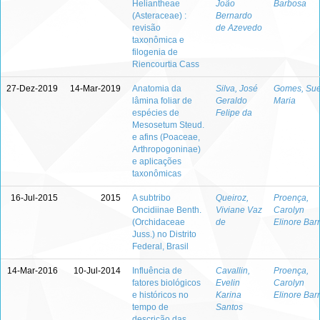
Heliantheae
João
Barbosa
(Asteraceae) :
Bernardo
revisão
de Azevedo
taxonômica e
filogenia de
Riencourtia Cass
27-Dez-2019
14-Mar-2019
Anatomia da
Silva, José
Gomes, Sue
lâmina foliar de
Geraldo
Maria
espécies de
Felipe da
Mesosetum Steud.
e afins (Poaceae,
Arthropogoninae)
e aplicações
taxonômicas
16-Jul-2015
2015
A subtribo
Queiroz,
Proença,
Oncidiinae Benth.
Viviane Vaz
Carolyn
(Orchidaceae
de
Elinore Bar
Juss.) no Distrito
Federal, Brasil
14-Mar-2016
10-Jul-2014
Influência de
Cavallin,
Proença,
fatores biológicos
Evelin
Carolyn
e históricos no
Karina
Elinore Bar
tempo de
Santos
descrição das