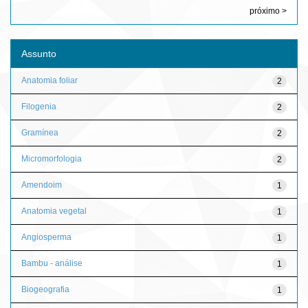
próximo >
Assunto
Anatomia foliar
2
Filogenia
2
Gramínea
2
Micromorfologia
2
Amendoim
1
Anatomia vegetal
1
Angiosperma
1
Bambu - análise
1
Biogeografia
1