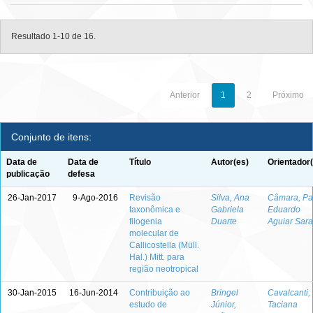
Resultado 1-10 de 16.
Anterior
1
2
Próximo
Conjunto de itens:
Data de
Data de
Título
Autor(es)
Orientador
publicação
defesa
26-Jan-2017
9-Ago-2016
Revisão
Silva, Ana
Câmara, Pa
taxonômica e
Gabriela
Eduardo
filogenia
Duarte
Aguiar Sara
molecular de
Callicostella (Müll.
Hal.) Mitt. para
região neotropical
30-Jan-2015
16-Jun-2014
Contribuição ao
Bringel
Cavalcanti,
estudo de
Júnior,
Taciana