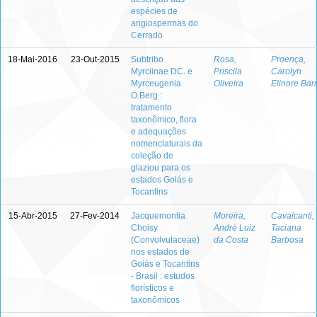
espécies de
angiospermas do
Cerrado
18-Mai-2016
23-Out-2015
Subtribo
Rosa,
Proença,
Myrciinae DC. e
Priscila
Carolyn
Myrceugenia
Oliveira
Elinore Bar
O.Berg :
tratamento
taxonômico, flora
e adequações
nomenclaturais da
coleção de
glaziou para os
estados Goiás e
Tocantins
15-Abr-2015
27-Fev-2014
Jacquemontia
Moreira,
Cavalcanti,
Choisy
André Luiz
Taciana
(Convolvulaceae)
da Costa
Barbosa
nos estados de
Goiás e Tocantins
- Brasil : estudos
florísticos e
taxonômicos