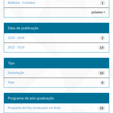
Botânica - Cerrados
1
próximo >
Data de publicação
2020 - 2024
2
2012 - 2019
14
Tipo
Dissertação
10
Tese
6
Programa de pós-graduação
Programa de Pós-Graduação em Botâ...
16