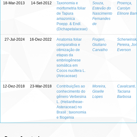
18-Mar-2013
14-Set-2012
Taxonomia e
Souza,
Proença,
morfometria foliar
Estevão do
Carolyn
de Tapura
Nascimento
Elinore Bar
amazonica
Fernandes
Poepp. & Endl.
de
(Dichapetalaceae)
27-Jul-2024
16-Dez-2022
Anatomia foliar
Frugeri,
Scherwinski
comparativa e
Giuliano
Pereira, Jo
otimização de
Carvalho
Everson
etapas da
embriogênese
somática em
Cocos nucifera L.
(Arecaceae)
12-Dez-2018
23-Mar-2018
Contribuições ao
Moreira,
Cavalcanti,
conhecimento do
Giselle
Taciana
gênero Verbesina
Lopes
Barbosa
L. (Heliantheae-
Asteraceae) no
Brasil : taxonomia
e filogenia