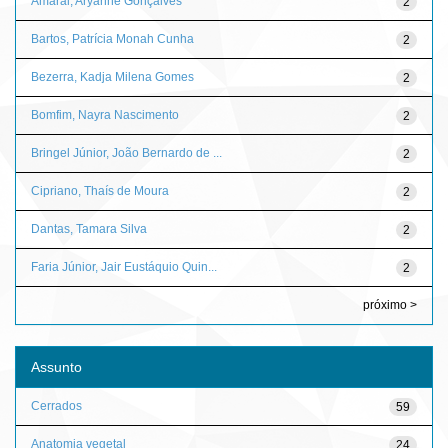
Amaral, Aryanne Gonçalves
2
Bartos, Patrícia Monah Cunha
2
Bezerra, Kadja Milena Gomes
2
Bomfim, Nayra Nascimento
2
Bringel Júnior, João Bernardo de ...
2
Cipriano, Thaís de Moura
2
Dantas, Tamara Silva
2
Faria Júnior, Jair Eustáquio Quin...
2
próximo >
Assunto
Cerrados
59
Anatomia vegetal
24