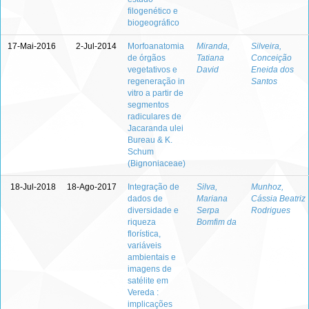
filogenético e
biogeográfico
17-Mai-2016
2-Jul-2014
Morfoanatomia
Miranda,
Silveira,
de órgãos
Tatiana
Conceição
vegetativos e
David
Eneida dos
regeneração in
Santos
vitro a partir de
segmentos
radiculares de
Jacaranda ulei
Bureau & K.
Schum
(Bignoniaceae)
18-Jul-2018
18-Ago-2017
Integração de
Silva,
Munhoz,
dados de
Mariana
Cássia Beatriz
diversidade e
Serpa
Rodrigues
riqueza
Bomfim da
florística,
variáveis
ambientais e
imagens de
satélite em
Vereda :
implicações