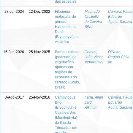
das espécies
27-Jul-2024
12-Dez-2022
Filogenia
Machado,
Câmara, Paulo
molecular do
Cristielly
Eduardo
gênero
de Oliveira
Aguiar Saraiva
Hymenoloma
Silva
Dusén
(Bryophyta) na
Antártica
15-Jun-2026
25-Nov-2025
Bambusoideae
Gomes,
Oliveira,
(poaceae) de
João Victor
Regina Célia
vegetações
Vendramini
de
ripárias em
regiões do
ecomuseu do
cerrado (Goiás,
Brasil)
3-Ago-2017
25-Nov-2016
Campylopus
Faria, Allan
Câmara, Paulo
Brid.
Laid
Eduardo
(Bryophyta) e
Alkimim
Aguiar Saraiva
Cyathea Sm.
(Monilophyta)
da Ilha da
Trindade : um
estudo