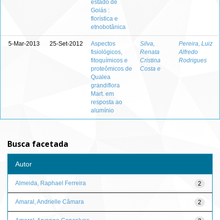
estado de
Goiás :
florística e
etnobotânica
5-Mar-2013
25-Set-2012
Aspectos
Silva,
Pereira, Luiz
fisiológicos,
Renata
Alfredo
fitoquímicos e
Cristina
Rodrigues
proteômicos de
Costa e
Qualea
grandiflora
Mart. em
resposta ao
alumínio
Busca facetada
Autor
Almeida, Raphael Ferreira
2
Amaral, Andrielle Câmara
2