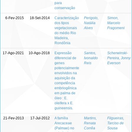
para
conservação
6-Fev-2015
18-Set-2014
Caracterização
Perigolo,
Simon,
dos tipos
Natália
Marcelo
vegetacionais
Alves
Fragomeni
do médio Rio
Madeira,
Rondônia
17-Ago-2021
10-Ago-2018
Expressão
Santos,
Scherwinski-
diferencial de
Ivonaldo
Pereira, Jonny
genes
Reis
Everson
potencialmente
envolvidos na
aquisição da
competência
embriogênica
em palma de
óleo : E.
oleifera x E.
guineensis.
21-Fev-2013
17-Jul-2012
A família
Martins,
Filgueiras,
Arecaceae
Renata
Tarciso de
(Palmae) no
Corrêa
Sousa