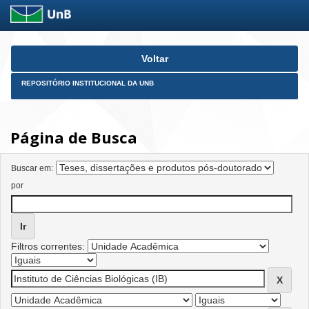
Skip
Voltar
navigation
REPOSITÓRIO INSTITUCIONAL DA UNB
Página de Busca
Buscar em:
por
Filtros correntes: