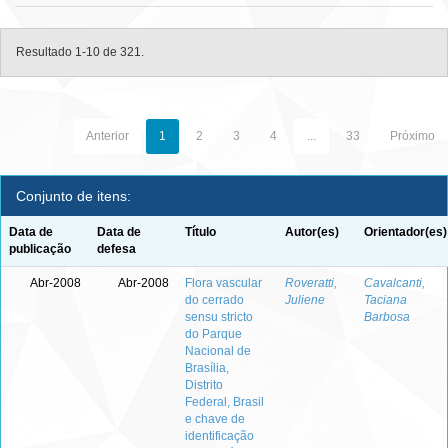
Resultado 1-10 de 321.
Anterior
1
2
3
4
...
33
Próximo
Conjunto de itens:
Data de
Data de
Título
Autor(es)
Orientador(es)
publicação
defesa
Abr-2008
Abr-2008
Flora vascular
Roveratti,
Cavalcanti,
do cerrado
Juliene
Taciana
sensu stricto
Barbosa
do Parque
Nacional de
Brasília,
Distrito
Federal, Brasil
e chave de
identificação