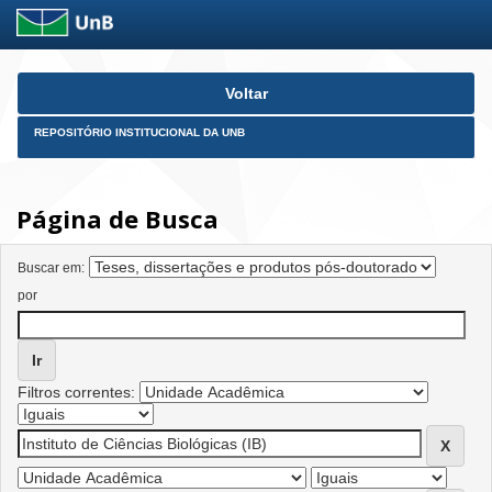
Skip
Voltar
navigation
REPOSITÓRIO INSTITUCIONAL DA UNB
Página de Busca
Buscar em:
por
Filtros correntes: