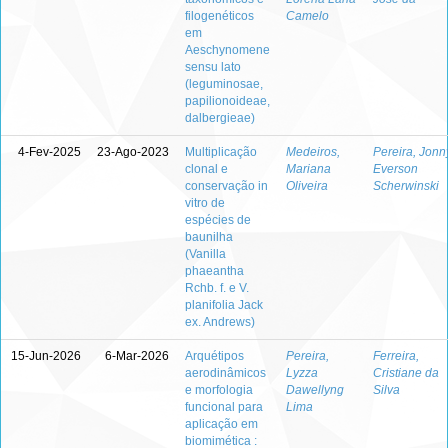
filogenéticos
Camelo
em
Aeschynomene
sensu lato
(leguminosae,
papilionoideae,
dalbergieae)
4-Fev-2025
23-Ago-2023
Multiplicação
Medeiros,
Pereira, Jonn
clonal e
Mariana
Everson
conservação in
Oliveira
Scherwinski
vitro de
espécies de
baunilha
(Vanilla
phaeantha
Rchb. f. e V.
planifolia Jack
ex. Andrews)
15-Jun-2026
6-Mar-2026
Arquétipos
Pereira,
Ferreira,
aerodinâmicos
Lyzza
Cristiane da
e morfologia
Dawellyng
Silva
funcional para
Lima
aplicação em
biomimética :