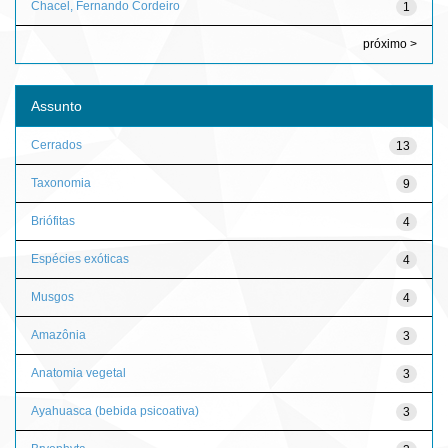
Chacel, Fernando Cordeiro
1
próximo >
Assunto
Cerrados
13
Taxonomia
9
Briófitas
4
Espécies exóticas
4
Musgos
4
Amazônia
3
Anatomia vegetal
3
Ayahuasca (bebida psicoativa)
3