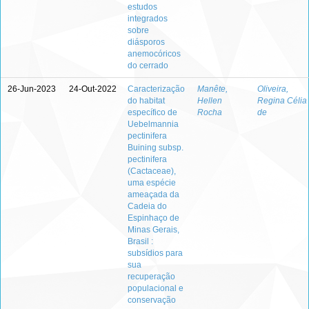
estudos
integrados
sobre
diásporos
anemocóricos
do cerrado
26-Jun-2023
24-Out-2022
Caracterização
Manête,
Oliveira,
do habitat
Hellen
Regina Célia
específico de
Rocha
de
Uebelmannia
pectinifera
Buining subsp.
pectinifera
(Cactaceae),
uma espécie
ameaçada da
Cadeia do
Espinhaço de
Minas Gerais,
Brasil :
subsídios para
sua
recuperação
populacional e
conservação