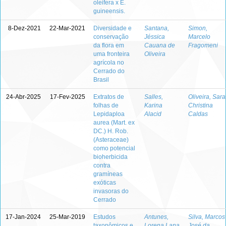
oleifera x E.
guineensis.
8-Dez-2021
22-Mar-2021
Diversidade e
Santana,
Simon,
conservação
Jéssica
Marcelo
da flora em
Cauana de
Fragomeni
uma fronteira
Oliveira
agrícola no
Cerrado do
Brasil
24-Abr-2025
17-Fev-2025
Extratos de
Salles,
Oliveira, Sar
folhas de
Karina
Christina
Lepidaploa
Alacid
Caldas
aurea (Mart. ex
DC.) H. Rob.
(Asteraceae)
como potencial
bioherbicida
contra
gramíneas
exóticas
invasoras do
Cerrado
17-Jan-2024
25-Mar-2019
Estudos
Antunes,
Silva, Marcos
taxonômicos e
Lorena Lana
José da