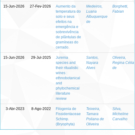
15-Jun-2026
27-Fev-2026
Aumento da
Medeiros,
Borghetti,
temperatura do
Luana
Fabian
solo e seus
Albuquerque
efeitos na
de
emergência e
sobrevivência
de plântulas de
gramíneas do
cerrado.
15-Jun-2026
29-Jul-2025
Jurema
Santos,
Oliveira,
species and
Nayara
Regina Célia
their ritualistic
Alves
de
wines :
ethnobotanical
and
phytochemical
literature
review
3-Abr-2023
8-Ago-2022
Filogenia de
Teixeira,
Silva,
Fissidentaceae
Tamara
Micheline
Schimp.
Poliana de
Carvalho
(Bryophyta)
Oliveira