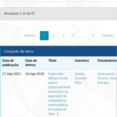
Resultado 1-10 de 87.
Anterior
1
2
3
4
...
9
Próximo
Conjunto de itens:
Data de
Data de
Título
Autor(es)
Orientador(e
publicação
defesa
17-Ago-2021
10-Ago-2018
Expressão
Santos,
Scherwinski-
diferencial de
Ivonaldo
Pereira, Jonn
genes
Reis
Everson
potencialmente
envolvidos na
aquisição da
competência
embriogênica
em palma de
óleo : E.