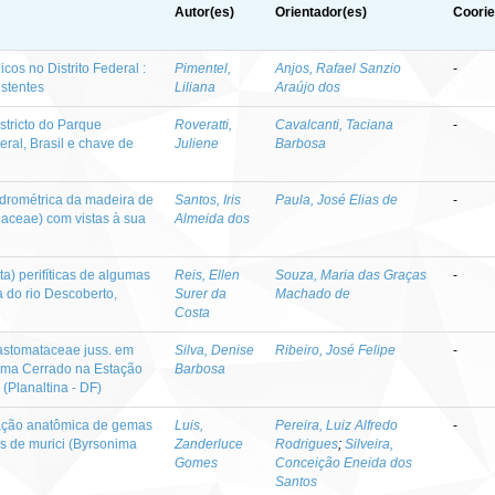
Autor(es)
Orientador(es)
Coorie
cos no Distrito Federal :
Pimentel,
Anjos, Rafael Sanzio
-
istentes
Liliana
Araújo dos
stricto do Parque
Roveratti,
Cavalcanti, Taciana
-
deral, Brasil e chave de
Juliene
Barbosa
drométrica da madeira de
Santos, Iris
Paula, José Elias de
-
naceae) com vistas à sua
Almeida dos
ta) perifíticas de algumas
Reis, Ellen
Souza, Maria das Graças
-
a do rio Descoberto,
Surer da
Machado de
Costa
lastomataceae juss. em
Silva, Denise
Ribeiro, José Felipe
-
ioma Cerrado na Estação
Barbosa
Planaltina - DF)
ização anatômica de gemas
Luis,
Pereira, Luiz Alfredo
-
s de murici (Byrsonima
Zanderluce
Rodrigues
;
Silveira,
Gomes
Conceição Eneida dos
Santos