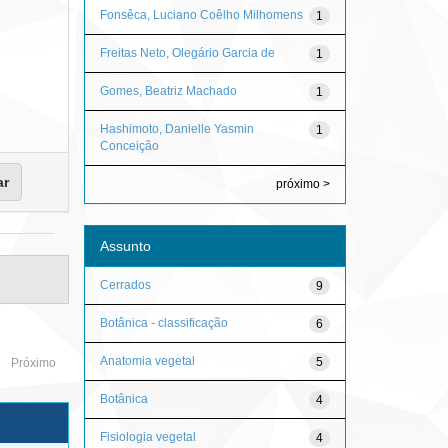
Fonsêca, Luciano Coêlho Milhomens
1
Freitas Neto, Olegário Garcia de
1
Gomes, Beatriz Machado
1
Hashimoto, Danielle Yasmin
1
Conceição
próximo >
Assunto
Cerrados
9
Botânica - classificação
6
Anatomia vegetal
5
Próximo
Botânica
4
Fisiologia vegetal
4