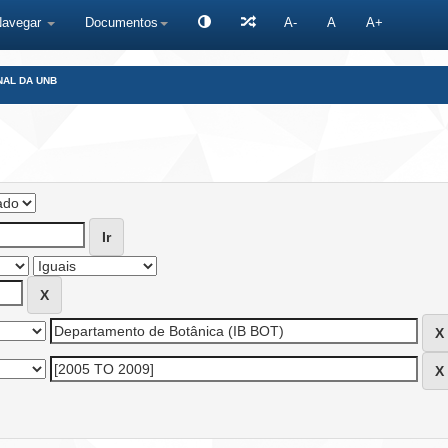
Navegar
Documentos
A-
A
A+
NAL DA UNB