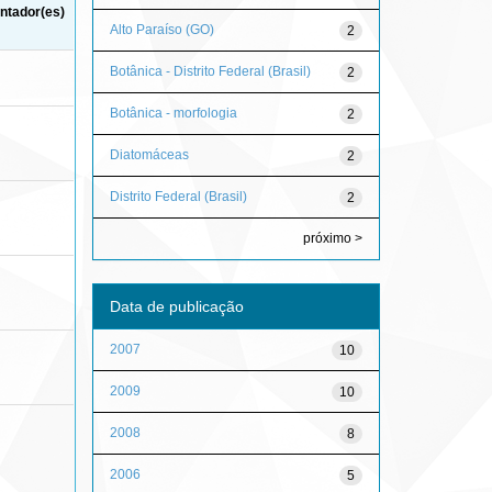
ntador(es)
Alto Paraíso (GO)
2
Botânica - Distrito Federal (Brasil)
2
Botânica - morfologia
2
Diatomáceas
2
Distrito Federal (Brasil)
2
próximo >
Data de publicação
2007
10
2009
10
2008
8
2006
5