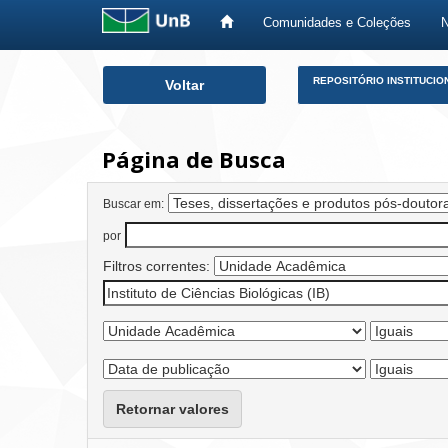
Comunidades e Coleções
Skip
REPOSITÓRIO INSTITUCIO
Voltar
navigation
Página de Busca
Buscar em:
por
Filtros correntes:
Retornar valores