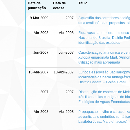
Data de
Data de
Título
publicação
defesa
9-Mar-2009
2007
A questão dos corredores ecológi
uma avaliação das propostas ex
Abr-2008
Abr-2008
Flora vascular do cerrado sensu 
Nacional de Brasília, Distrito Fe
identificação das espécies
Jun-2007
Jun-2007
Caracterização anatômica e den
Xylopia emarginata Mart. (Anno
utilização mais apropriada
13-Abr-2007
13-Abr-2007
Eunotiales (divisão Bacillariophy
localidades da bacia hidrográfic
Distrito Federal – Goiás, Brasil
2007
2007
Distribuição de espécies de Me
três fisionomias contíguas do b
Ecológica de Águas Emendadas (
Abr-2008
Abr-2008
Propagação in vitro e caracter
adventícias e embriões somático
basiloba Juss., Malpighiaceae)