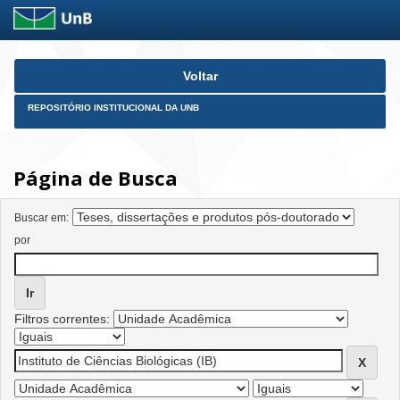
Skip
Voltar
navigation
REPOSITÓRIO INSTITUCIONAL DA UNB
Página de Busca
Buscar em:
por
Filtros correntes: