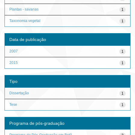
Plantas - savanas
1
Taxonomia vegetal
1
Data de publicação
2007
1
2015
1
Tipo
Dissertação
1
Tese
1
Programa de pós-graduação
Programa de Pós-Graduação em Botâ...