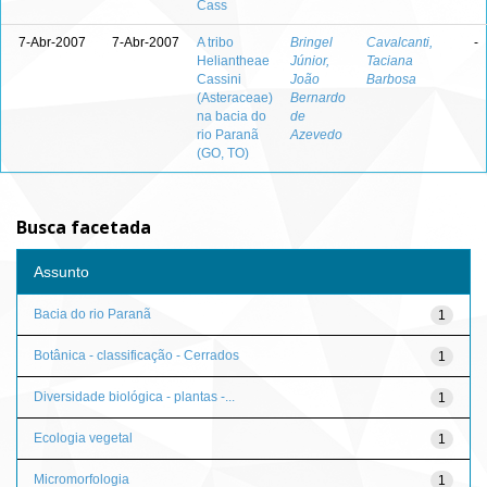
Cass
7-Abr-2007
7-Abr-2007
A tribo
Bringel
Cavalcanti,
-
Heliantheae
Júnior,
Taciana
Cassini
João
Barbosa
(Asteraceae)
Bernardo
na bacia do
de
rio Paranã
Azevedo
(GO, TO)
Busca facetada
Assunto
Bacia do rio Paranã
1
Botânica - classificação - Cerrados
1
Diversidade biológica - plantas -...
1
Ecologia vegetal
1
Micromorfologia
1