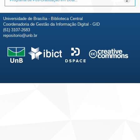
2
Universidade de Brasília - Biblioteca Central
Coordenadoria de Gestão da Informação Digital - GID
(61) 3107-2683
repositorio@unb.br
Fale conosco
Sobre