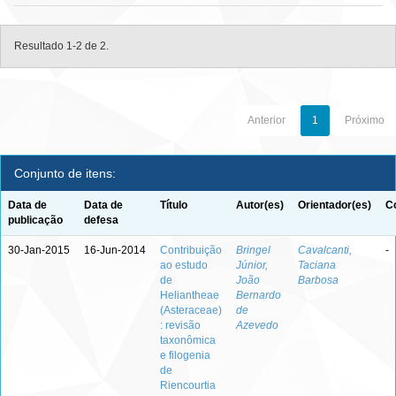
Resultado 1-2 de 2.
Anterior
1
Próximo
Conjunto de itens:
Data de
Data de
Título
Autor(es)
Orientador(es)
C
publicação
defesa
30-Jan-2015
16-Jun-2014
Contribuição
Bringel
Cavalcanti,
-
ao estudo
Júnior,
Taciana
de
João
Barbosa
Heliantheae
Bernardo
(Asteraceae)
de
: revisão
Azevedo
taxonômica
e filogenia
de
Riencourtia