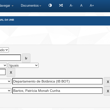
Navegar
Documentos
A-
A
A+
NAL DA UNB