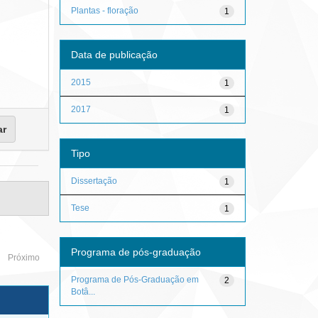
Plantas - floração
1
Data de publicação
2015
1
2017
1
Tipo
Dissertação
1
Tese
1
Programa de pós-graduação
Próximo
Programa de Pós-Graduação em
2
Botâ...