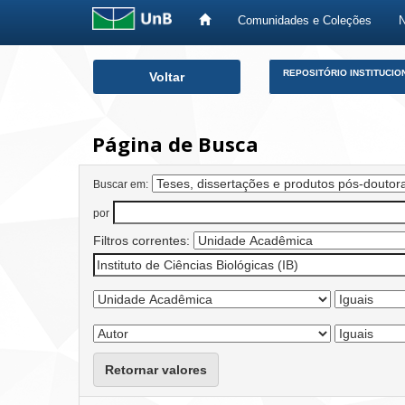
Comunidades e Coleções
Skip
REPOSITÓRIO INSTITUCIO
Voltar
navigation
Página de Busca
Buscar em:
por
Filtros correntes:
Retornar valores