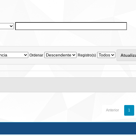
Ordenar
Registro(s)
Anterior
1