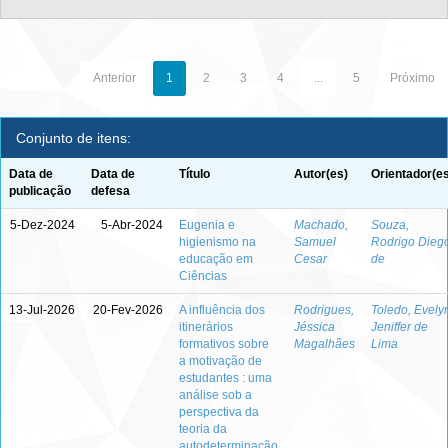
Anterior
1
2
3
4
...
5
Próximo
Conjunto de itens:
Data de
Data de
Título
Autor(es)
Orientador(e
publicação
defesa
5-Dez-2024
5-Abr-2024
Eugenia e
Machado,
Souza,
higienismo na
Samuel
Rodrigo Dieg
educação em
Cesar
de
Ciências
13-Jul-2026
20-Fev-2026
A influência dos
Rodrigues,
Toledo, Evely
itinerários
Jéssica
Jeniffer de
formativos sobre
Magalhães
Lima
a motivação de
estudantes : uma
análise sob a
perspectiva da
teoria da
autodeterminação