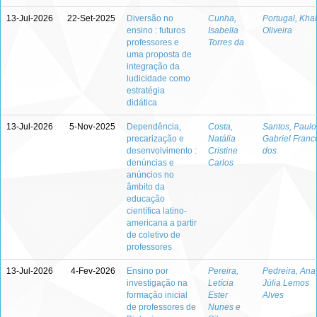
13-Jul-2026
22-Set-2025
Diversão no
Cunha,
Portugal, Khal
ensino : futuros
Isabella
Oliveira
professores e
Torres da
uma proposta de
integração da
ludicidade como
estratégia
didática
13-Jul-2026
5-Nov-2025
Dependência,
Costa,
Santos, Paulo
precarização e
Natália
Gabriel Franc
desenvolvimento :
Cristine
dos
denúncias e
Carlos
anúncios no
âmbito da
educação
científica latino-
americana a partir
de coletivo de
professores
13-Jul-2026
4-Fev-2026
Ensino por
Pereira,
Pedreira, Ana
investigação na
Letícia
Júlia Lemos
formação inicial
Ester
Alves
de professores de
Nunes e