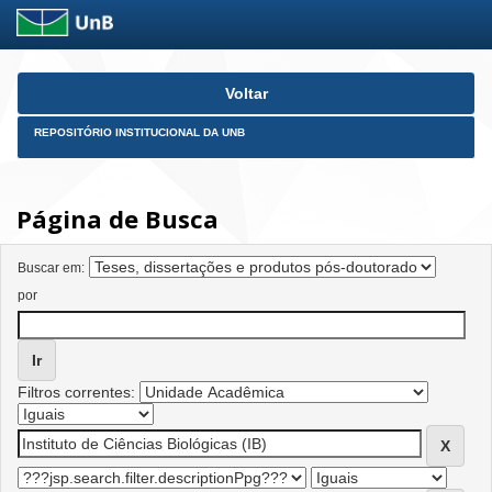
Skip
Voltar
navigation
REPOSITÓRIO INSTITUCIONAL DA UNB
Página de Busca
Buscar em:
por
Filtros correntes: