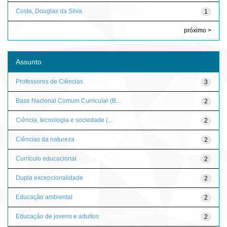
Costa, Douglas da Silva
1
próximo >
Assunto
Professores de Ciências
3
Base Nacional Comum Curricular (B...
2
Ciência, tecnologia e sociedade (...
2
Ciências da natureza
2
Currículo educacional
2
Dupla excepcionalidade
2
Educação ambiental
2
Educação de jovens e adultos
2