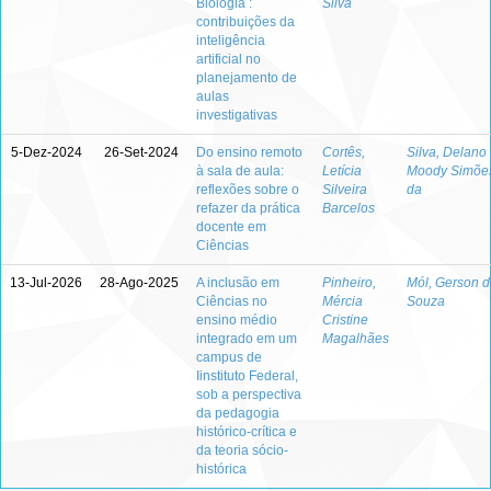
Biologia :
Silva
contribuições da
inteligência
artificial no
planejamento de
aulas
investigativas
5-Dez-2024
26-Set-2024
Do ensino remoto
Cortês,
Silva, Delano
à sala de aula:
Letícia
Moody Simõe
reflexões sobre o
Silveira
da
refazer da prática
Barcelos
docente em
Ciências
13-Jul-2026
28-Ago-2025
A inclusão em
Pinheiro,
Mól, Gerson 
Ciências no
Mércia
Souza
ensino médio
Cristine
integrado em um
Magalhães
campus de
Iinstituto Federal,
sob a perspectiva
da pedagogia
histórico-crítica e
da teoria sócio-
histórica