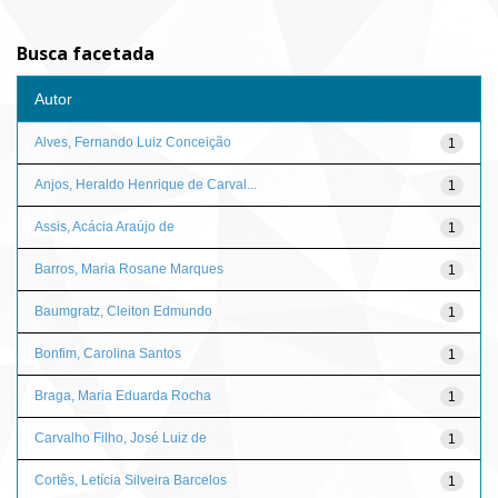
Busca facetada
Autor
Alves, Fernando Luiz Conceição
1
Anjos, Heraldo Henrique de Carval...
1
Assis, Acácia Araújo de
1
Barros, Maria Rosane Marques
1
Baumgratz, Cleiton Edmundo
1
Bonfim, Carolina Santos
1
Braga, Maria Eduarda Rocha
1
Carvalho Filho, José Luiz de
1
Cortês, Letícia Silveira Barcelos
1