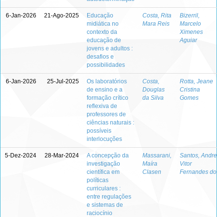
6-Jan-2026
21-Ago-2025
Educação
Costa, Rita
Bizerril,
midiática no
Mara Reis
Marcelo
contexto da
Ximenes
educação de
Aguiar
jovens e adultos :
desafios e
possibilidades
6-Jan-2026
25-Jul-2025
Os laboratórios
Costa,
Rotta, Jeane
de ensino e a
Douglas
Cristina
formação crítico
da Silva
Gomes
reflexiva de
professores de
ciências naturais :
possíveis
interlocuções
5-Dez-2024
28-Mar-2024
A concepção da
Massarani,
Santos, Andre
investigação
Maíra
Vitor
científica em
Clasen
Fernandes do
políticas
curriculares :
entre regulações
e sistemas de
raciocínio