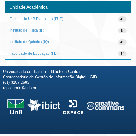
Unidade Acadêmica
Faculdade UnB Planaltina (FUP)
45
Instituto de Física (IF)
45
Instituto de Química (IQ)
45
Faculdade de Educação (FE)
44
Universidade de Brasília - Biblioteca Central
Coordenadoria de Gestão da Informação Digital - GID
(61) 3107-2683
repositorio@unb.br