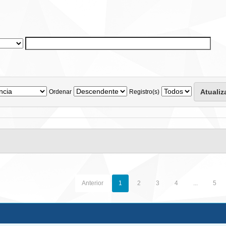
Ordenar
Registro(s)
Anterior
1
2
3
4
...
5