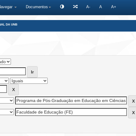
Navegar
Documentos
A-
A
A+
NAL DA UNB