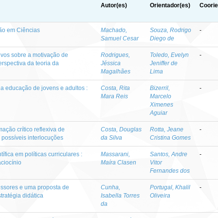
Autor(es)
Orientador(es)
Coorie
ão em Ciências
Machado,
Souza, Rodrigo
-
Samuel Cesar
Diego de
ativos sobre a motivação de
Rodrigues,
Toledo, Evelyn
-
erspectiva da teoria da
Jéssica
Jeniffer de
Magalhães
Lima
a educação de jovens e adultos :
Costa, Rita
Bizerril,
-
Mara Reis
Marcelo
Ximenes
Aguiar
ação crítico reflexiva de
Costa, Douglas
Rotta, Jeane
-
: possíveis interlocuções
da Silva
Cristina Gomes
fica em políticas curriculares :
Massarani,
Santos, Andre
-
aciocínio
Maíra Clasen
Vitor
Fernandes dos
fessores e uma proposta de
Cunha,
Portugal, Khalil
-
tratégia didática
Isabella Torres
Oliveira
da