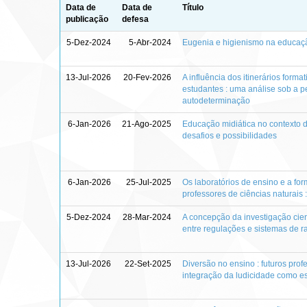
Data de
Data de
Título
publicação
defesa
5-Dez-2024
5-Abr-2024
Eugenia e higienismo na educaç
13-Jul-2026
20-Fev-2026
A influência dos itinerários form
estudantes : uma análise sob a p
autodeterminação
6-Jan-2026
21-Ago-2025
Educação midiática no contexto d
desafios e possibilidades
6-Jan-2026
25-Jul-2025
Os laboratórios de ensino e a form
professores de ciências naturais 
5-Dez-2024
28-Mar-2024
A concepção da investigação cientí
entre regulações e sistemas de r
13-Jul-2026
22-Set-2025
Diversão no ensino : futuros pro
integração da ludicidade como es