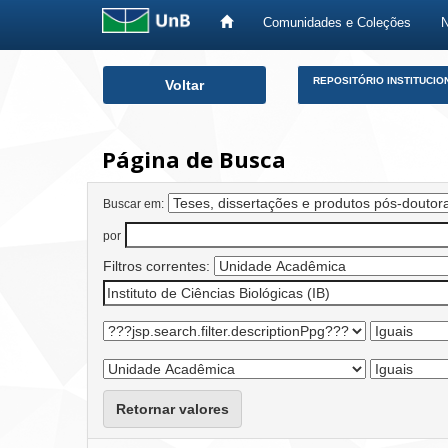
Comunidades e Coleções
Skip
REPOSITÓRIO INSTITUCIO
Voltar
navigation
Página de Busca
Buscar em:
por
Filtros correntes:
Retornar valores