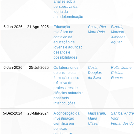
análise sob a
perspectiva da
teoria da
autodeterminação
6-Jan-2026
21-Ago-2025
Educação
Costa, Rita
Bizerril,
midiática no
Mara Reis
Marcelo
contexto da
Ximenes
educação de
Aguiar
jovens e adultos :
desafios e
possibilidades
6-Jan-2026
25-Jul-2025
Os laboratórios
Costa,
Rotta, Jeane
de ensino e a
Douglas
Cristina
formação crítico
da Silva
Gomes
reflexiva de
professores de
ciências naturais :
possíveis
interlocuções
5-Dez-2024
28-Mar-2024
A concepção da
Massarani,
Santos, Andre
investigação
Maíra
Vitor
científica em
Clasen
Fernandes do
políticas
curriculares :