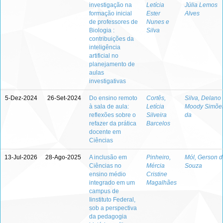
investigação na
Letícia
Júlia Lemos
formação inicial
Ester
Alves
de professores de
Nunes e
Biologia :
Silva
contribuições da
inteligência
artificial no
planejamento de
aulas
investigativas
5-Dez-2024
26-Set-2024
Do ensino remoto
Cortês,
Silva, Delano
à sala de aula:
Letícia
Moody Simõe
reflexões sobre o
Silveira
da
refazer da prática
Barcelos
docente em
Ciências
13-Jul-2026
28-Ago-2025
A inclusão em
Pinheiro,
Mól, Gerson 
Ciências no
Mércia
Souza
ensino médio
Cristine
integrado em um
Magalhães
campus de
Iinstituto Federal,
sob a perspectiva
da pedagogia