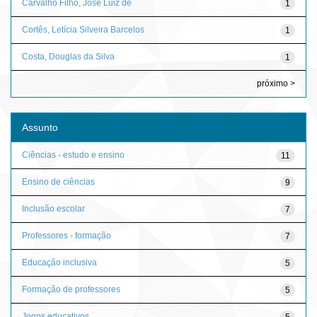
Carvalho Filho, José Luiz de
1
Cortês, Letícia Silveira Barcelos
1
Costa, Douglas da Silva
1
próximo >
Assunto
Ciências - estudo e ensino
11
Ensino de ciências
9
Inclusão escolar
7
Professores - formação
7
Educação inclusiva
5
Formação de professores
5
Jogos educativos
5