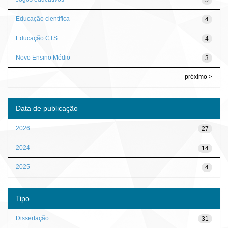
Educação científica
4
Educação CTS
4
Novo Ensino Médio
3
próximo >
Data de publicação
2026
27
2024
14
2025
4
Tipo
Dissertação
31