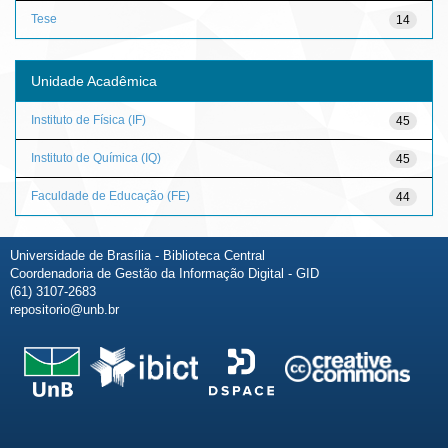
Tese
14
Unidade Acadêmica
Instituto de Física (IF)
45
Instituto de Química (IQ)
45
Faculdade de Educação (FE)
44
Universidade de Brasília - Biblioteca Central
Coordenadoria de Gestão da Informação Digital - GID
(61) 3107-2683
repositorio@unb.br