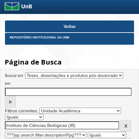
Skip
Voltar
navigation
REPOSITÓRIO INSTITUCIONAL DA UNB
Página de Busca
Buscar em:
por
Filtros correntes: