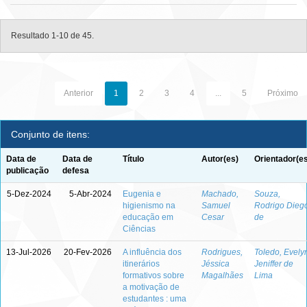
Resultado 1-10 de 45.
Anterior
1
2
3
4
...
5
Próximo
Conjunto de itens:
Data de
Data de
Título
Autor(es)
Orientador(e
publicação
defesa
5-Dez-2024
5-Abr-2024
Eugenia e
Machado,
Souza,
higienismo na
Samuel
Rodrigo Dieg
educação em
Cesar
de
Ciências
13-Jul-2026
20-Fev-2026
A influência dos
Rodrigues,
Toledo, Evely
itinerários
Jéssica
Jeniffer de
formativos sobre
Magalhães
Lima
a motivação de
estudantes : uma