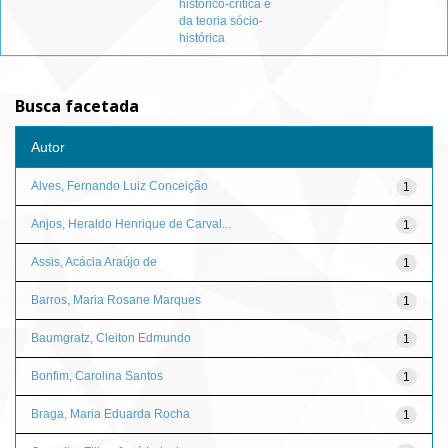
histórico-crítica e
da teoria sócio-
histórica
Busca facetada
Autor
Alves, Fernando Luiz Conceição
1
Anjos, Heraldo Henrique de Carval...
1
Assis, Acácia Araújo de
1
Barros, Maria Rosane Marques
1
Baumgratz, Cleiton Edmundo
1
Bonfim, Carolina Santos
1
Braga, Maria Eduarda Rocha
1