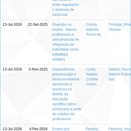
entre regulações
e sistemas de
raciocínio
13-Jul-2026
22-Set-2025
Diversão no
Cunha,
Portugal, Khal
ensino : futuros
Isabella
Oliveira
professores e
Torres da
uma proposta de
integração da
ludicidade como
estratégia
didática
13-Jul-2026
5-Nov-2025
Dependência,
Costa,
Santos, Paulo
precarização e
Natália
Gabriel Franc
desenvolvimento :
Cristine
dos
denúncias e
Carlos
anúncios no
âmbito da
educação
científica latino-
americana a partir
de coletivo de
professores
13-Jul-2026
4-Fev-2026
Ensino por
Pereira,
Pedreira, Ana