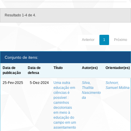
Resultado 1-4 de 4.
Anterior
1
Próximo
Conjunto de itens:
Data de
Data de
Título
Autor(es)
Orientador(es)
publicação
defesa
25-Fev-2025
5-Dez-2024
Uma outra
Silva,
Schnorr,
educação em
Thallita
Samuel Molina
ciências é
Nascimento
possível :
da
caminhos
decoloniais
em meio à
educação do
campo em um
assentamento