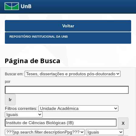
Skip
Voltar
navigation
REPOSITÓRIO INSTITUCIONAL DA UNB
Página de Busca
Buscar em:
por
Filtros correntes: