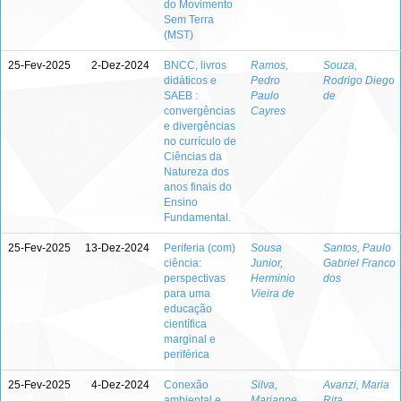
do Movimento
Sem Terra
(MST)
25-Fev-2025
2-Dez-2024
BNCC, livros
Ramos,
Souza,
didáticos e
Pedro
Rodrigo Diego
SAEB :
Paulo
de
convergências
Cayres
e divergências
no currículo de
Ciências da
Natureza dos
anos finais do
Ensino
Fundamental.
25-Fev-2025
13-Dez-2024
Periferia (com)
Sousa
Santos, Paulo
ciência:
Junior,
Gabriel Franco
perspectivas
Herminio
dos
para uma
Vieira de
educação
científica
marginal e
periférica
25-Fev-2025
4-Dez-2024
Conexão
Silva,
Avanzi, Maria
ambiental e
Marianne
Rita