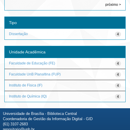
próximo >
Tipo
Dissertação
4
Unidade Acadêmica
Faculdade de Educação (FE)
4
Faculdade UnB Planaltina (FUP)
4
Instituto de Física (IF)
4
Instituto de Química (IQ)
4
Universidade de Brasília - Biblioteca Central
Coordenadoria de Gestão da Informação Digital - GID
(61) 3107-2683
repositorio@unb.br