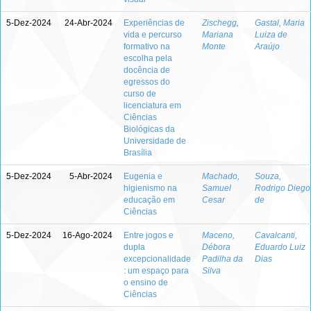
5-Dez-2024
24-Abr-2024
Experiências de
Zischegg,
Gastal, Maria
vida e percurso
Mariana
Luiza de
formativo na
Monte
Araújo
escolha pela
docência de
egressos do
curso de
licenciatura em
Ciências
Biológicas da
Universidade de
Brasília
5-Dez-2024
5-Abr-2024
Eugenia e
Machado,
Souza,
higienismo na
Samuel
Rodrigo Diego
educação em
Cesar
de
Ciências
5-Dez-2024
16-Ago-2024
Entre jogos e
Maceno,
Cavalcanti,
dupla
Débora
Eduardo Luiz
excepcionalidade
Padilha da
Dias
: um espaço para
Silva
o ensino de
Ciências