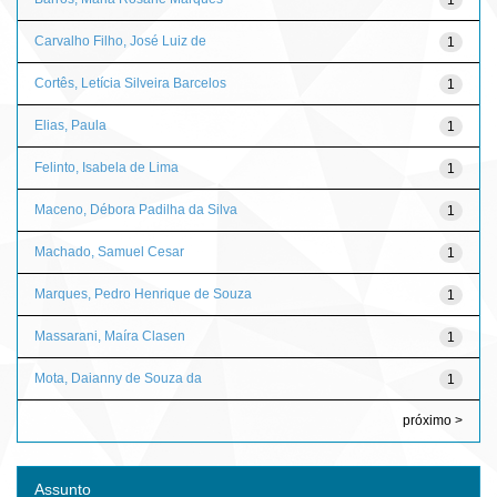
Carvalho Filho, José Luiz de
1
Cortês, Letícia Silveira Barcelos
1
Elias, Paula
1
Felinto, Isabela de Lima
1
Maceno, Débora Padilha da Silva
1
Machado, Samuel Cesar
1
Marques, Pedro Henrique de Souza
1
Massarani, Maíra Clasen
1
Mota, Daianny de Souza da
1
próximo >
Assunto