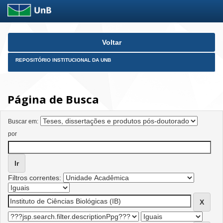
Skip
Voltar
navigation
REPOSITÓRIO INSTITUCIONAL DA UNB
Página de Busca
Buscar em:
por
Filtros correntes: