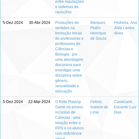
entre regulações
e sistemas de
raciocínio
5-Dez-2024
30-Abr-2024
Produções de
Marques,
Pedreira, Ana
sentidos na
Pedro
Júlia Lemos
formação inicial
Henrique
Alves
de professoras e
de Souza
professores de
Ciências e
Biologia : por
uma abordagem
discursiva para
investigar uma
disciplina sobre
gênero,
sexualidade e
educação
5-Dez-2024
22-Mar-2024
O Role Playing
Felinto,
Cavalcanti,
Game no ensino
Isabela de
Eduardo Luiz
inclusivo de
Lima
Dias
Ciências : uma
relação entre o
RPG e os alunos
com deficiência
visual