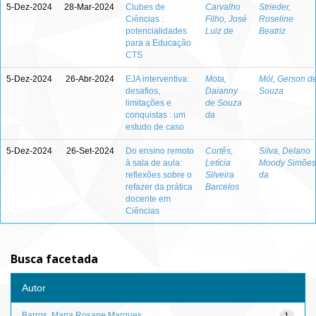
5-Dez-2024
28-Mar-2024
Clubes de
Carvalho
Strieder,
Ciências :
Filho, José
Roseline
potencialidades
Luiz de
Beatriz
para a Educação
CTS
5-Dez-2024
26-Abr-2024
EJA interventiva:
Mota,
Mól, Gerson d
desafios,
Daianny
Souza
limitações e
de Souza
conquistas : um
da
estudo de caso
5-Dez-2024
26-Set-2024
Do ensino remoto
Cortês,
Silva, Delano
à sala de aula:
Letícia
Moody Simões
reflexões sobre o
Silveira
da
refazer da prática
Barcelos
docente em
Ciências
Busca facetada
Autor
Barros, Maria Rosane Marques
1