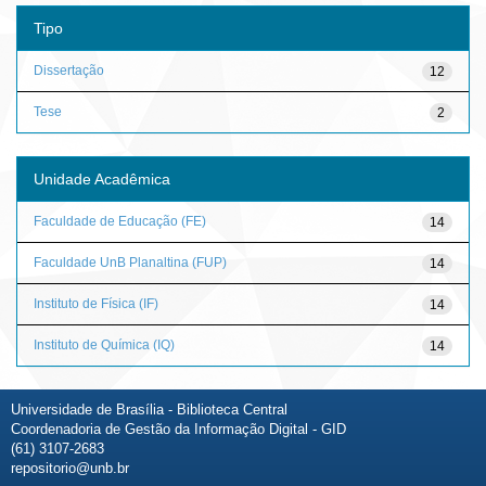
Tipo
Dissertação
12
Tese
2
Unidade Acadêmica
Faculdade de Educação (FE)
14
Faculdade UnB Planaltina (FUP)
14
Instituto de Física (IF)
14
Instituto de Química (IQ)
14
Universidade de Brasília - Biblioteca Central
Coordenadoria de Gestão da Informação Digital - GID
(61) 3107-2683
repositorio@unb.br