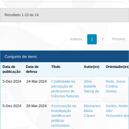
Resultado 1-10 de 14.
Anterior
1
2
Próximo
Conjunto de itens:
Data de
Data de
Título
Autor(es)
Orientador(es
publicação
defesa
5-Dez-2024
24-Mai-2024
Criatividade na
Silva,
Rotta, Jeane
percepção de
Isabelle
Cristina
professores de
Garcia da
Gomes
Ciências Naturais
5-Dez-2024
28-Mar-2024
A concepção da
Massarani,
Santos, Andre
investigação
Maíra
Vitor
científica em
Clasen
Fernandes do
políticas
curriculares :