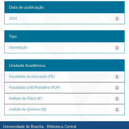
Data de publicação
2024
1
Tipo
Dissertação
1
Unidade Acadêmica
Faculdade de Educação (FE)
1
Faculdade UnB Planaltina (FUP)
1
Instituto de Física (IF)
1
Instituto de Química (IQ)
1
Universidade de Brasília - Biblioteca Central