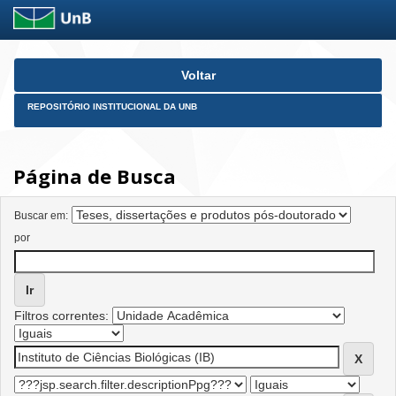
Skip
Voltar
navigation
REPOSITÓRIO INSTITUCIONAL DA UNB
Página de Busca
Buscar em:
por
Filtros correntes: