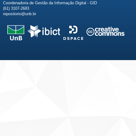
Coordenadoria de Gestão da Informação Digital - GID
(61) 3107-2683
repositorio@unb.br
Fale conosco
Sobre