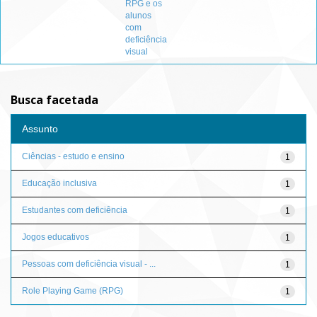
RPG e os
alunos
com
deficiência
visual
Busca facetada
Assunto
Ciências - estudo e ensino
1
Educação inclusiva
1
Estudantes com deficiência
1
Jogos educativos
1
Pessoas com deficiência visual - ...
1
Role Playing Game (RPG)
1