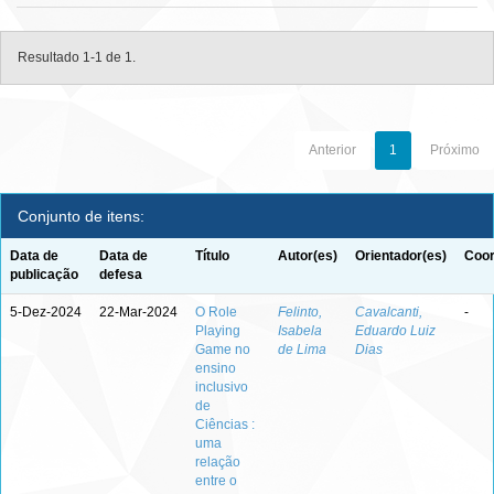
Resultado 1-1 de 1.
Anterior
1
Próximo
Conjunto de itens:
Data de
Data de
Título
Autor(es)
Orientador(es)
Coor
publicação
defesa
5-Dez-2024
22-Mar-2024
O Role
Felinto,
Cavalcanti,
-
Playing
Isabela
Eduardo Luiz
Game no
de Lima
Dias
ensino
inclusivo
de
Ciências :
uma
relação
entre o