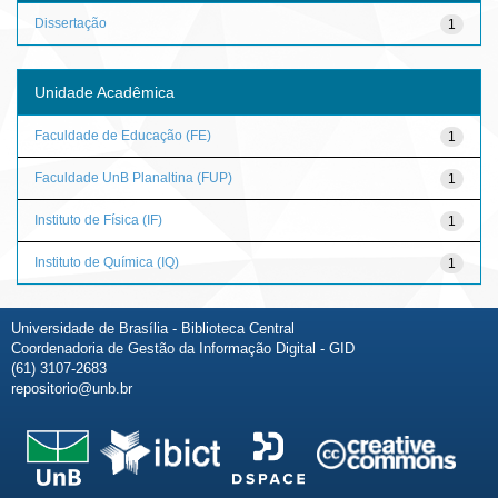
Dissertação
1
Unidade Acadêmica
Faculdade de Educação (FE)
1
Faculdade UnB Planaltina (FUP)
1
Instituto de Física (IF)
1
Instituto de Química (IQ)
1
Universidade de Brasília - Biblioteca Central
Coordenadoria de Gestão da Informação Digital - GID
(61) 3107-2683
repositorio@unb.br