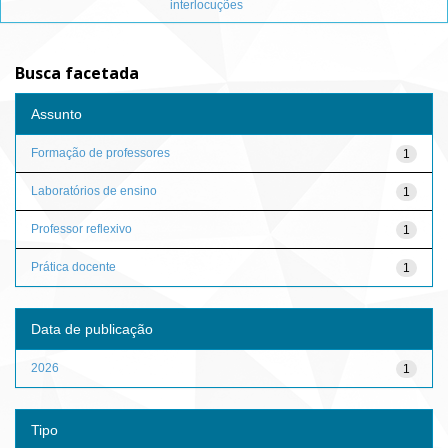
interlocuções
Busca facetada
Assunto
Formação de professores
1
Laboratórios de ensino
1
Professor reflexivo
1
Prática docente
1
Data de publicação
2026
1
Tipo