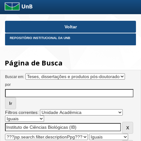
Skip
Voltar
navigation
REPOSITÓRIO INSTITUCIONAL DA UNB
Página de Busca
Buscar em:
por
Filtros correntes: