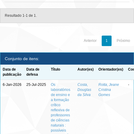
Resultado 1-1 de 1.
Anterior
1
Próximo
Conjunto de itens:
Data de
Data de
Título
Autor(es)
Orientador(es)
Coo
publicação
defesa
6-Jan-2026
25-Jul-2025
Os
Costa,
Rotta, Jeane
-
laboratórios
Douglas
Cristina
de ensino e
da Silva
Gomes
a formação
crítico
reflexiva de
professores
de ciências
naturais :
possíveis