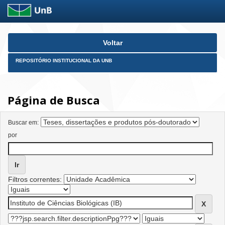
Skip
Voltar
navigation
REPOSITÓRIO INSTITUCIONAL DA UNB
Página de Busca
Buscar em:
por
Filtros correntes: