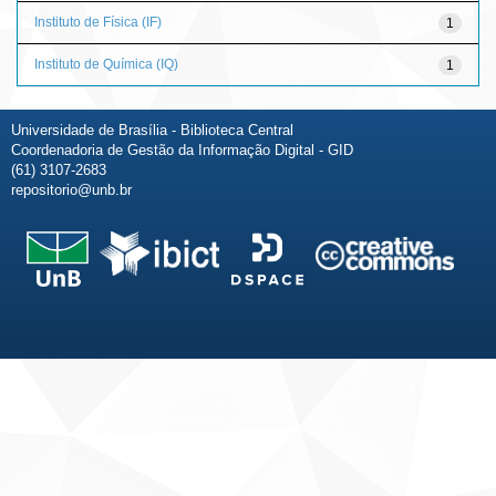
Instituto de Física (IF)
1
Instituto de Química (IQ)
1
Universidade de Brasília - Biblioteca Central
Coordenadoria de Gestão da Informação Digital - GID
(61) 3107-2683
repositorio@unb.br
Fale conosco
Sobre