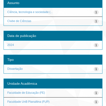
Assunto
Ciência, tecnologia e sociedade (...
1
Clube de Ciências
1
Data de publicação
2024
1
Tipo
Dissertação
1
Unidade Acadêmica
Faculdade de Educação (FE)
1
Faculdade UnB Planaltina (FUP)
1