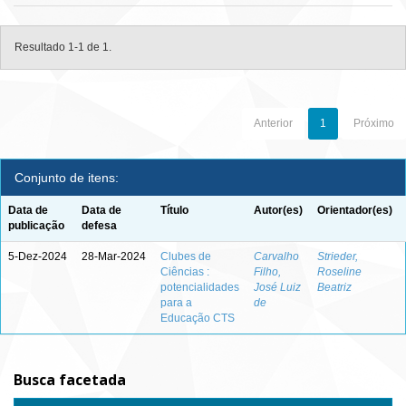
Resultado 1-1 de 1.
Anterior
1
Próximo
Conjunto de itens:
Data de
Data de
Título
Autor(es)
Orientador(es)
publicação
defesa
5-Dez-2024
28-Mar-2024
Clubes de
Carvalho
Strieder,
Ciências :
Filho,
Roseline
potencialidades
José Luiz
Beatriz
para a
de
Educação CTS
Busca facetada