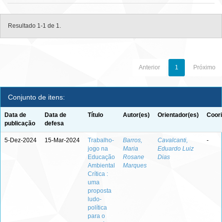
Resultado 1-1 de 1.
Anterior
1
Próximo
Conjunto de itens:
Data de
Data de
Título
Autor(es)
Orientador(es)
Coori
publicação
defesa
5-Dez-2024
15-Mar-2024
Trabalho-
Barros,
Cavalcanti,
-
jogo na
Maria
Eduardo Luiz
Educação
Rosane
Dias
Ambiental
Marques
Crítica :
uma
proposta
ludo-
política
para o