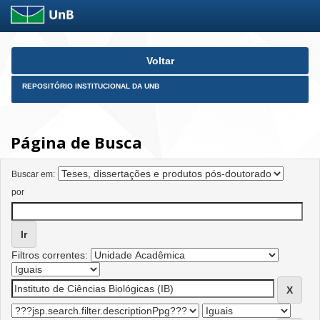
Skip
Voltar
navigation
REPOSITÓRIO INSTITUCIONAL DA UNB
Página de Busca
Buscar em:
por
Filtros correntes: