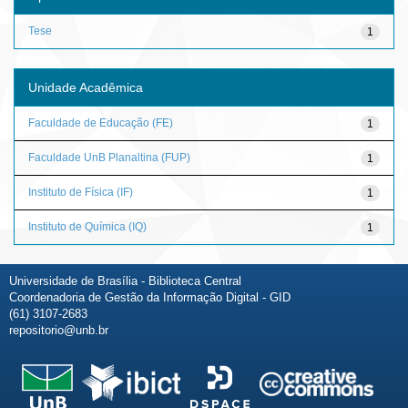
Tese
1
Unidade Acadêmica
Faculdade de Educação (FE)
1
Faculdade UnB Planaltina (FUP)
1
Instituto de Física (IF)
1
Instituto de Química (IQ)
1
Universidade de Brasília - Biblioteca Central
Coordenadoria de Gestão da Informação Digital - GID
(61) 3107-2683
repositorio@unb.br