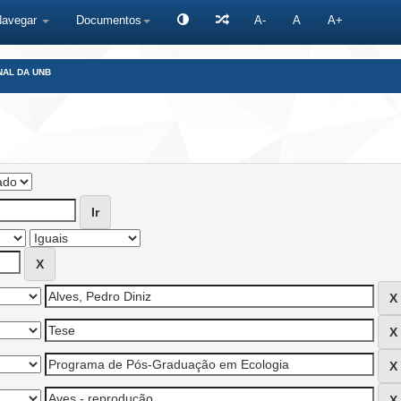
Navegar
Documentos
A-
A
A+
NAL DA UNB