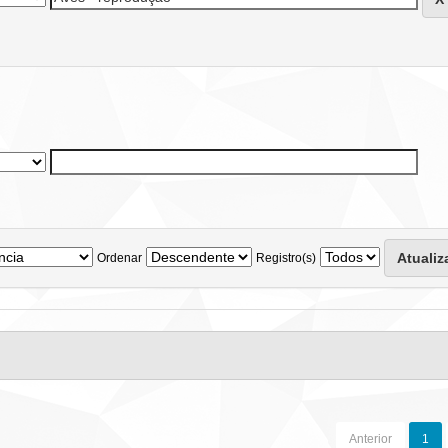
Ordenar
Registro(s)
Anterior
1