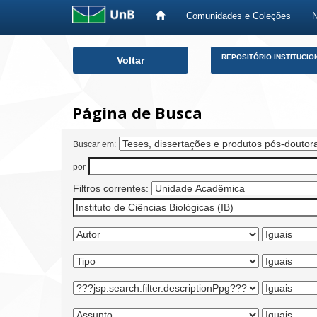
Comunidades e Coleções
Skip
REPOSITÓRIO INSTITUCIO
Voltar
navigation
Página de Busca
Buscar em:
por
Filtros correntes: