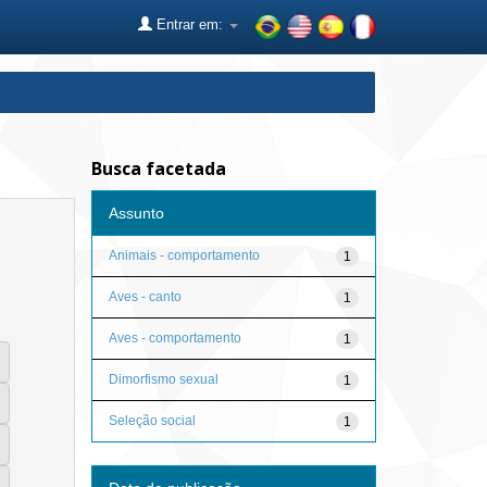
Entrar em:
Busca facetada
Assunto
Animais - comportamento
1
Aves - canto
1
Aves - comportamento
1
Dimorfismo sexual
1
Seleção social
1