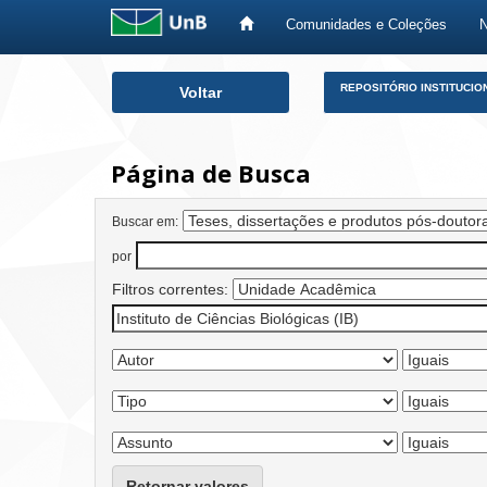
Comunidades e Coleções
Skip
REPOSITÓRIO INSTITUCIO
Voltar
navigation
Página de Busca
Buscar em:
por
Filtros correntes:
Retornar valores