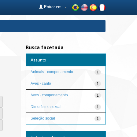
Entrar em:
Busca facetada
Assunto
Animais - comportamento
1
Aves - canto
1
Aves - comportamento
1
Dimorfismo sexual
1
Seleção social
1