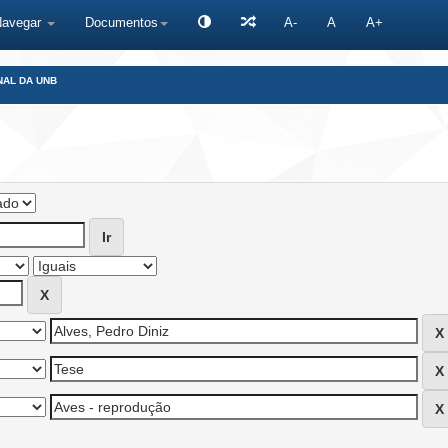
Navegar
Documentos
A-
A
A+
NAL DA UNB