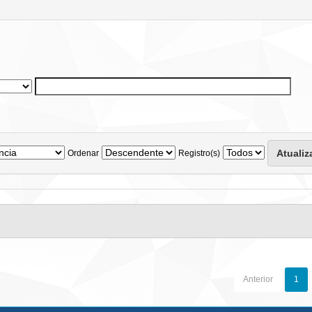
Ordenar
Registro(s)
Anterior
1